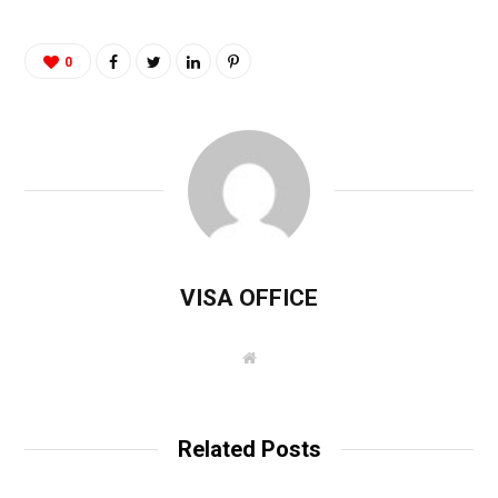
0
VISA OFFICE
W
e
b
s
i
t
Related Posts
e