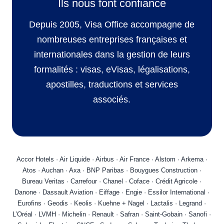
Ils nous font confiance
Depuis 2005, Visa Office accompagne de
nombreuses entreprises françaises et
internationales dans la gestion de leurs
formalités : visas, eVisas, légalisations,
apostilles, traductions et services
associés.
Accor Hotels · Air Liquide · Airbus · Air France · Alstom · Arkema ·
Atos · Auchan · Axa · BNP Paribas · Bouygues Construction ·
Bureau Veritas · Carrefour · Chanel · Coface · Crédit Agricole ·
Danone · Dassault Aviation · Eiffage · Engie · Essilor International ·
Eurofins · Geodis · Keolis · Kuehne + Nagel · Lactalis · Legrand ·
L’Oréal · LVMH · Michelin · Renault · Safran · Saint-Gobain · Sanofi ·