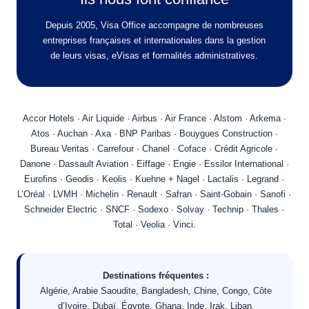
Depuis 2005, Visa Office accompagne de nombreuses
entreprises françaises et internationales dans la gestion
de leurs visas, eVisas et formalités administratives.
Accor Hotels · Air Liquide · Airbus · Air France · Alstom · Arkema ·
Atos · Auchan · Axa · BNP Paribas · Bouygues Construction ·
Bureau Veritas · Carrefour · Chanel · Coface · Crédit Agricole ·
Danone · Dassault Aviation · Eiffage · Engie · Essilor International ·
Eurofins · Geodis · Keolis · Kuehne + Nagel · Lactalis · Legrand ·
L’Oréal · LVMH · Michelin · Renault · Safran · Saint-Gobain · Sanofi ·
Schneider Electric · SNCF · Sodexo · Solvay · Technip · Thales ·
Total · Veolia · Vinci.
Destinations fréquentes :
Algérie, Arabie Saoudite, Bangladesh, Chine, Congo, Côte
d’Ivoire, Dubaï, Égypte, Ghana, Inde, Irak, Liban,