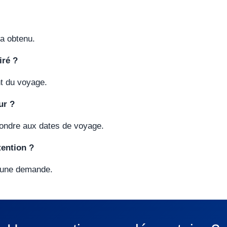
a obtenu.
iré ?
nt du voyage.
ur ?
pondre aux dates de voyage.
tention ?
e une demande.