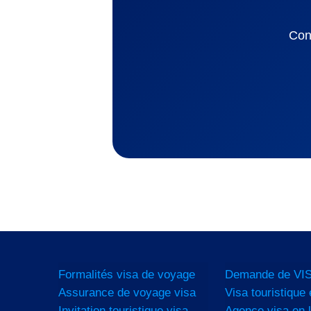
Con
Formalités visa de voyage
Demande de VIS
Assurance de voyage visa
Visa touristique 
Invitation touristique visa
Agence visa en l