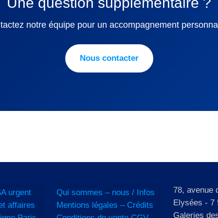
Une question supplémentaire ?
tactez notre équipe pour un accompagnement personnal
Nous contacter
78, avenue
A urgent
Qui sommes – nous / Infos
Elysées - 7 
et affaires
Mentions légales – Crédits
Galeries de
igne Paris
Conditions de vente CGV