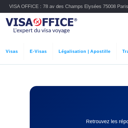
VISA OFFICE : 78 av des Champs Elysées 75008 Pari
Visas
E-Visas
Légalisation | Apostille
Tr
Retrouvez les rép