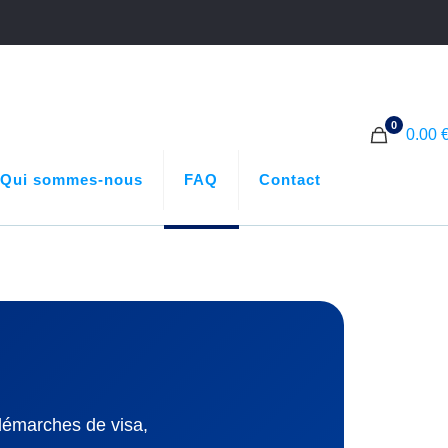
0
0.00 
Qui sommes-nous
FAQ
Contact
démarches de visa,