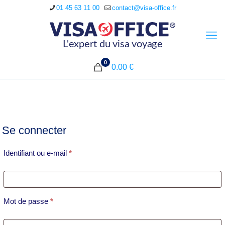
01 45 63 11 00
contact@visa-office.fr
0
0.00 €
Se connecter
Obligatoire
Identifiant ou e-mail
*
Obligatoire
Mot de passe
*