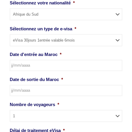
Sélectionnez votre nationalité
*
Sélectionnez un type de e-visa
*
Date d'entrée au Maroc
*
JJ
Date de sortie du Maroc
*
slash
MM
slash
AAAA
JJ
Nombre de voyageurs
*
slash
MM
slash
AAAA
Délai de traitement eVisa
*