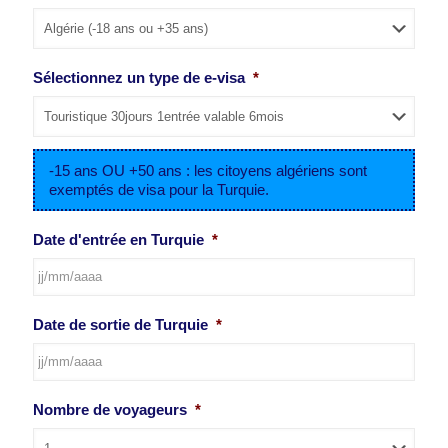
Sélectionnez un type de e-visa
*
-15 ans OU +50 ans : les citoyens algériens sont
exemptés de visa pour la Turquie.
Date d'entrée en Turquie
*
JJ
Date de sortie de Turquie
*
slash
MM
slash
AAAA
JJ
Nombre de voyageurs
*
slash
MM