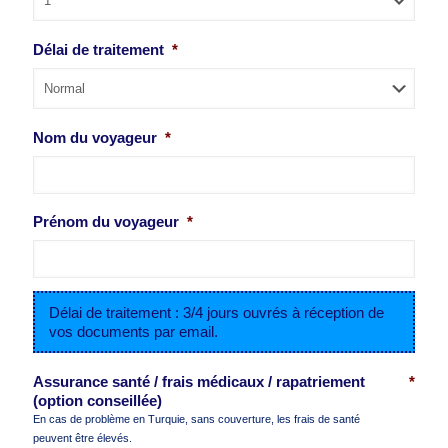
slash
AAAA
Délai de traitement
*
Nom du voyageur
*
Prénom du voyageur
*
Délai de traitement : 3/4 jours ouvrés à réception de
vos documents par email.
Assurance santé / frais médicaux / rapatriement
*
(option conseillée)
En cas de problème en Turquie, sans couverture, les frais de santé
peuvent être élevés.