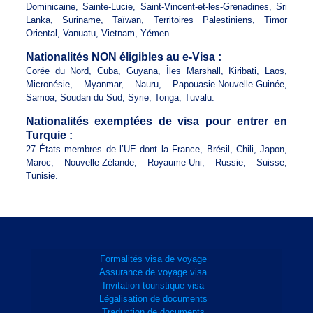
Dominicaine, Sainte-Lucie, Saint-Vincent-et-les-Grenadines, Sri
Lanka, Suriname, Taïwan, Territoires Palestiniens, Timor
Oriental, Vanuatu, Vietnam, Yémen.
Nationalités NON éligibles au e-Visa :
Corée du Nord, Cuba, Guyana, Îles Marshall, Kiribati, Laos,
Micronésie, Myanmar, Nauru, Papouasie-Nouvelle-Guinée,
Samoa, Soudan du Sud, Syrie, Tonga, Tuvalu.
Nationalités exemptées de visa pour entrer en
Turquie :
27 États membres de l’UE dont la France, Brésil, Chili, Japon,
Maroc, Nouvelle-Zélande, Royaume-Uni, Russie, Suisse,
Tunisie.
Formalités visa de voyage
Assurance de voyage visa
Invitation touristique visa
Légalisation de documents
Traduction de documents