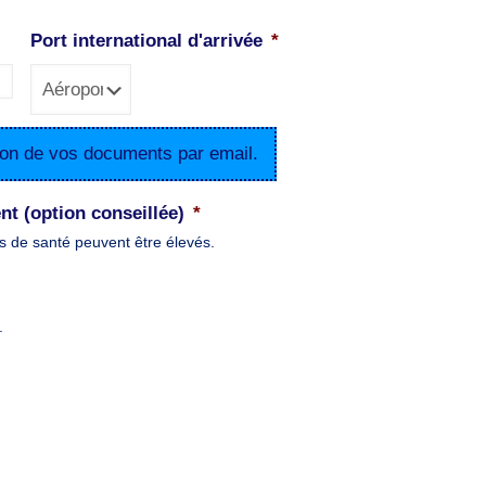
Port international d'arrivée
*
tion de vos documents par email.
nt (option conseillée)
*
s de santé peuvent être élevés.
.