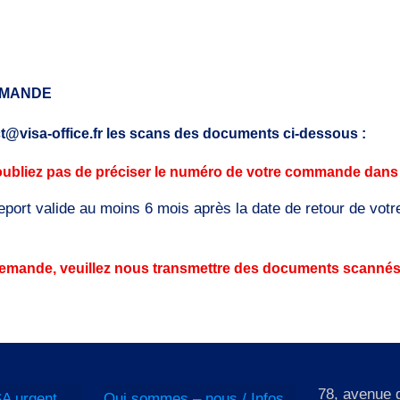
MMANDE
ct@visa-office.fr les scans des documents ci-dessous :
ubliez pas de préciser le numéro de votre commande dans l’
eport valide au moins 6 mois après la date de retour de votre
e demande, veuillez nous transmettre des documents scannés
78, avenue
A urgent
Qui sommes – nous / Infos