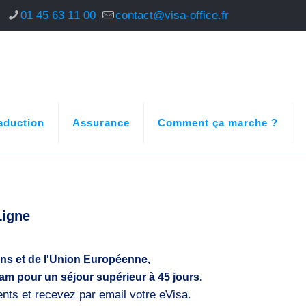
s
01 45 63 11 00
contact@visa-office.fr
aduction
Assurance
Comment ça marche ?
Ligne
ens et de l'Union Européenne,
am pour un séjour supérieur à 45 jours.
s et recevez par email votre eVisa.