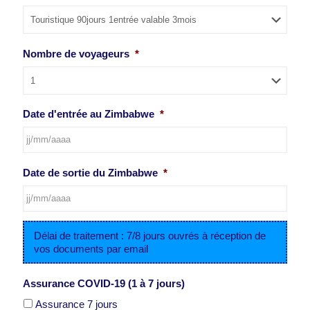
Nombre de voyageurs
*
Date d'entrée au Zimbabwe
*
JJ
Date de sortie du Zimbabwe
*
slash
MM
slash
AAAA
JJ
Délai de traitement : 7/8 jours ouvrés à réception de
slash
vos documents par email
MM
slash
AAAA
Assurance COVID-19 (1 à 7 jours)
Assurance 7 jours