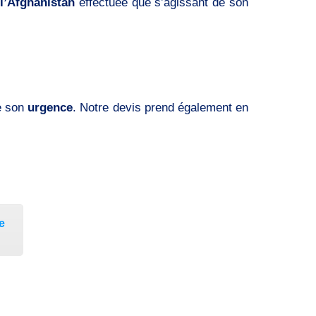
l’Afghanistan
effectuée que s’agissant de son
e son
urgence
. Notre devis prend également en
e