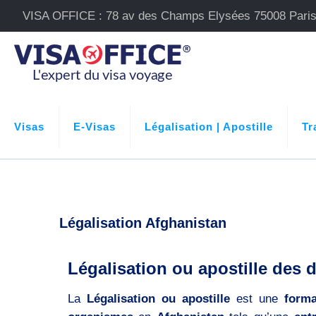
VISA OFFICE : 78 av des Champs Elysées 75008 Pari
Visas
E-Visas
Légalisation | Apostille
Tr
Légalisation Afghanistan
Légalisation ou apostille des
La
Légalisation ou apostille
est une
forma