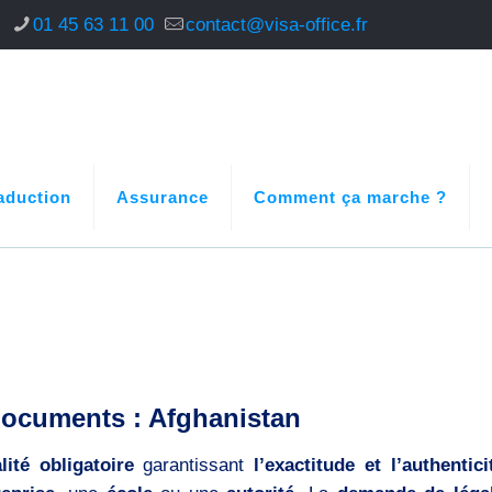
s
01 45 63 11 00
contact@visa-office.fr
aduction
Assurance
Comment ça marche ?
 documents : Afghanistan
lité obligatoire
garantissant
l’exactitude et l’authentici