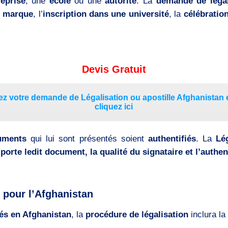
reprise
, une
école
ou une
autorité
. La
demande de légal
e marque
, l’
inscription dans une université
, la
célébratio
Devis Gratuit
z votre demande de Légalisation ou apostille Afghanistan 
cliquez ici
uments
qui lui sont présentés soient
authentifiés
. La
Lé
 porte ledit document, la qualité du signataire et l’authen
 pour l’Afghanistan
és en Afghanistan
, la
procédure de légalisation
inclura la