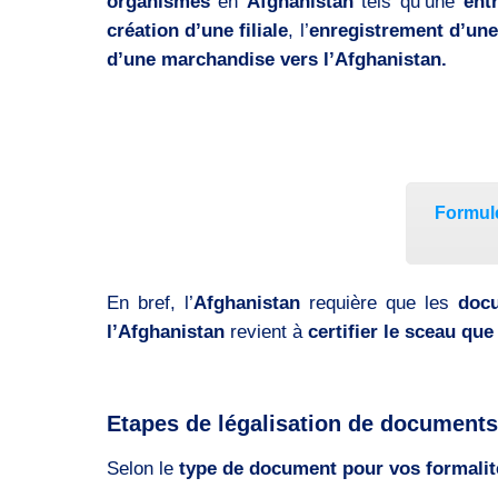
organismes
en
Afghanistan
tels qu’une
ent
création d’une filiale
, l’
enregistrement d’un
d’une marchandise vers l’Afghanistan.
Formule
En bref, l’
Afghanistan
requière que les
doc
l’Afghanistan
revient à
certifier le sceau que
Etapes de légalisation de documents
Selon le
type de document pour vos formalit