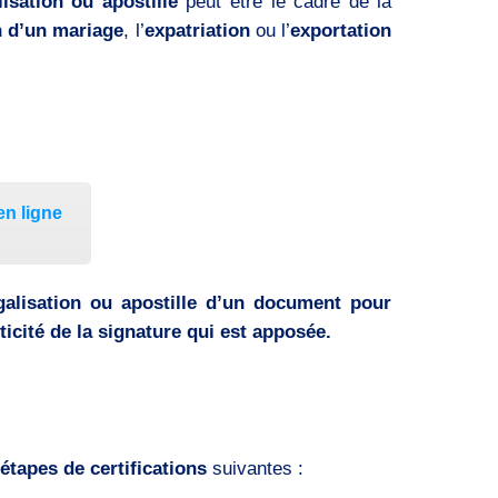
isation ou apostille
peut être le cadre de la
n d’un mariage
, l’
expatriation
ou l’
exportation
en ligne
galisation ou apostille d’un document pour
ticité de la signature qui est apposée.
étapes de certifications
suivantes :