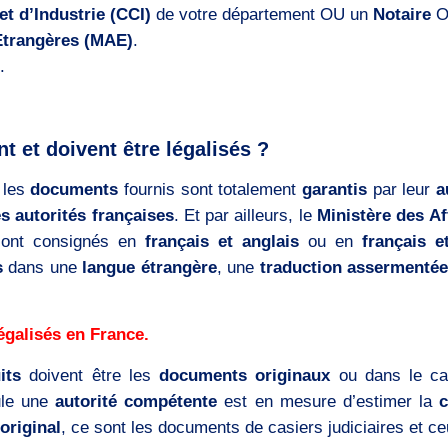
 d’Industrie (CCI)
de votre département OU un
Notaire
O
 Etrangères (MAE)
.
.
 et doivent être légalisés ?
 les
documents
fournis sont totalement
garantis
par leur
a
es autorités françaises
. Et par ailleurs, le
Ministère des Af
sont consignés en
français et anglais
ou en
français e
s
dans une
langue étrangère
, une
traduction assermentée
égalisés en France.
its
doivent être les
documents originaux
ou dans le c
le une
autorité compétente
est en mesure d’estimer la
original
, ce sont les documents de casiers judiciaires et ceu