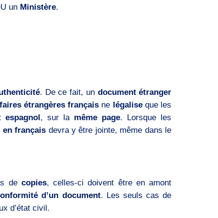
U un
Ministère
.
uthenticité
. De ce fait, un
document étranger
faires étrangères français
ne
légalise
que les
t espagnol
, sur la
même page
. Lorsque les
 en français
devra y être jointe, même dans le
as de
copies
, celles-ci doivent être en amont
conformité d’un document
. Les seuls cas de
x d’état civil.