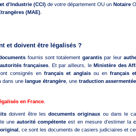
 d’Industrie (CCI)
de votre département OU un
Notaire
O
 Etrangères (MAE)
.
 et doivent être légalisés ?
documents
fournis sont totalement
garantis
par leur
authe
autorités françaises
. Et par ailleurs, le
Ministère des Aff
sont consignés en
français et anglais
ou en
français e
s
dans une
langue étrangère
, une
traduction assermentée
égalisés en France.
its
doivent être les
documents originaux
ou dans le c
le une
autorité compétente
est en mesure d’estimer la
original
, ce sont les documents de casiers judiciaires et ceu