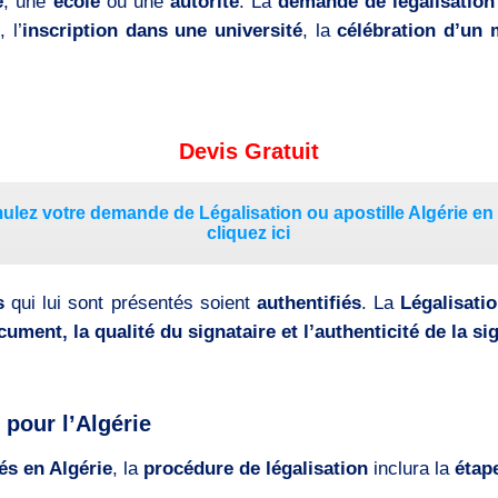
e
, une
école
ou une
autorité
. La
demande de légalisation 
e
, l’
inscription dans une université
, la
célébration d’un 
Devis Gratuit
ulez votre demande de Légalisation ou apostille Algérie en 
cliquez ici
s
qui lui sont présentés soient
authentifiés
. La
Légalisati
ocument, la qualité du signataire et l’authenticité de la s
pour l’Algérie
és en Algérie
, la
procédure de légalisation
inclura la
étape