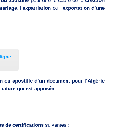
ou apostille
peut être le cadre de la
création
mariage
, l’
expatriation
ou l’
exportation d’une
ligne
on ou apostille d’un document pour l’Algérie
ignature qui est apposée.
s de certifications
suivantes :