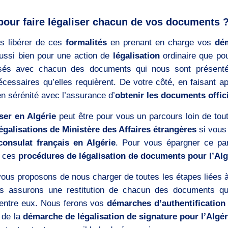
pour faire légaliser chacun de vos documents 
s libérer de ces
formalités
en prenant en charge vos
dém
aussi bien pour une action de
légalisation
ordinaire que po
risés avec chacun des documents qui nous sont présent
cessaires qu’elles requièrent. De votre côté, en faisant a
en sérénité avec l’assurance d’
obtenir les documents offici
ser en Algérie
peut être pour vous un parcours loin de tou
égalisations de Ministère des Affaires étrangères
si vous
consulat français en Algérie
. Pour vous épargner ce par
r ces
procédures de légalisation de documents pour l’Alg
vous proposons de nous charger de toutes les étapes liées à
 assurons une restitution de chacun des documents qu
entre eux. Nous ferons vos
démarches d’authentification
n de la
démarche de légalisation de signature pour l’Algér