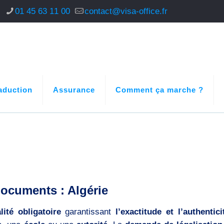
s
01 45 63 11 00
contact@visa-office.fr
aduction
Assurance
Comment ça marche ?
documents : Algérie
lité obligatoire
garantissant
l’exactitude et l’authentici