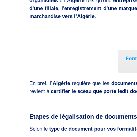
organismes
en
Algérie
tels qu’une
entrepris
d’une filiale
, l’
enregistrement d’une marqu
marchandise vers l’Algérie.
Form
En bref,
l’Algérie
requière que les
document
revient à
certifier le sceau que porte ledit d
Etapes de légalisation de documents 
Selon le
type de document pour vos formalit