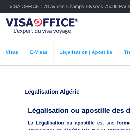
VISA OFFICE : 78 av des Champs Elysées 75008 Pari
Visas
E-Visas
Légalisation | Apostille
Tr
Légalisation Algérie
Légalisation ou apostille des 
La
Légalisation ou apostille
est une
forma