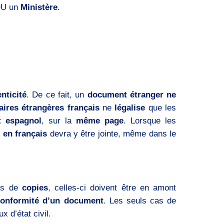
U un
Ministère
.
nticité
. De ce fait, un
document étranger ne
aires étrangères français
ne
légalise
que les
t espagnol
, sur la
même page
. Lorsque les
 en français
devra y être jointe, même dans le
as de
copies
, celles-ci doivent être en amont
conformité d’un document
. Les seuls cas de
x d’état civil.