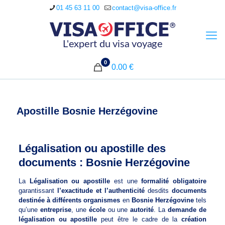
01 45 63 11 00
contact@visa-office.fr
0
0.00 €
Apostille Bosnie Herzégovine
Légalisation ou apostille des
documents : Bosnie Herzégovine
La
Légalisation ou apostille
est une
formalité obligatoire
garantissant
l’exactitude et l’authenticité
desdits
documents
destinée à différents organismes
en
Bosnie Herzégovine
tels
qu’une
entreprise
, une
école
ou une
autorité
. La
demande de
légalisation ou apostille
peut être le cadre de la
création