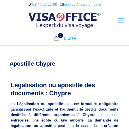
01 45 63 11 00
contact@visa-office.fr
0
0.00 €
Apostille Chypre
Légalisation ou apostille des
documents : Chypre
La
Légalisation ou apostille
est une
formalité obligatoire
garantissant
l’exactitude et l’authenticité
desdits
documents
destinée à différents organismes
à
Chypre
tels qu’une
entreprise
, une
école
ou une
autorité
. La
demande de
légalisation ou apostille
peut être le cadre de la
création