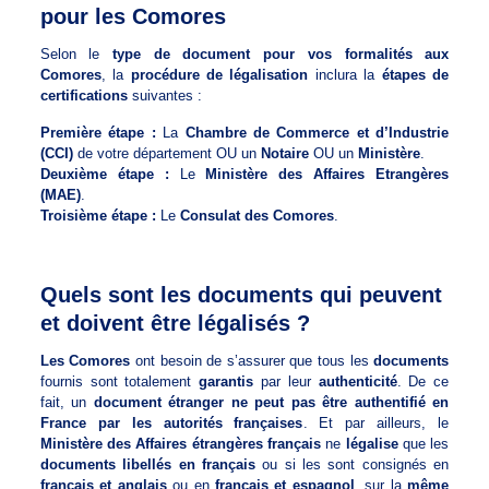
pour les Comores
Selon le
type de document pour vos formalités aux
Comores
, la
procédure de légalisation
inclura la
étapes de
certifications
suivantes :
Première étape :
La
Chambre de Commerce et d’Industrie
(CCI)
de votre département OU un
Notaire
OU un
Ministère
.
Deuxième étape :
Le
Ministère des Affaires Etrangères
(MAE)
.
Troisième étape :
Le
Consulat des Comores
.
Quels sont les documents qui peuvent
et doivent être légalisés ?
Les Comores
ont besoin de s’assurer que tous les
documents
fournis sont totalement
garantis
par leur
authenticité
. De ce
fait, un
document étranger ne peut pas être authentifié en
France par les autorités françaises
. Et par ailleurs, le
Ministère des Affaires étrangères français
ne
légalise
que les
documents libellés en français
ou si les sont consignés en
français et anglais
ou en
français et espagnol
, sur la
même