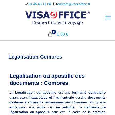
01 45 63 11 00
contact@visa-office.fr
0
0.00 €
Légalisation Comores
Légalisation ou apostille des
documents : Comores
La
Légalisation ou apostille
est une
formalité obligatoire
garantissant
l’exactitude et l’authenticité
desdits
documents
destinée à différents organismes
aux
Comores
tels qu’une
entreprise
, une
école
ou une
autorité
. La
demande de
légalisation ou apostille
peut être le cadre de la
création