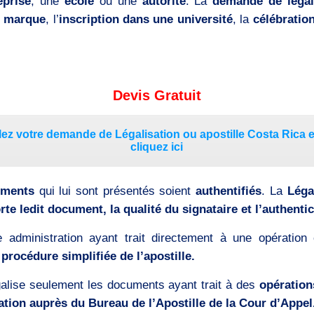
eprise
, une
école
ou une
autorité
. La
demande de légali
e marque
, l’
inscription dans une université
, la
célébratio
Devis Gratuit
ez votre demande de Légalisation ou apostille Costa Rica e
cliquez ici
uments
qui lui sont présentés soient
authentifiés
. La
Léga
rte ledit document, la qualité du signataire et l’authenti
e administration ayant trait directement à une opératio
 procédure simplifiée de l’apostille.
alise seulement les documents ayant trait à des
opératio
cation auprès du Bureau de l’Apostille de la Cour d’Appel