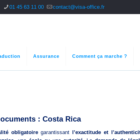
s
01 45 63 11 00
contact@visa-office.fr
aduction
Assurance
Comment ça marche ?
 documents : Costa Rica
lité obligatoire
garantissant
l’exactitude et l’authentici