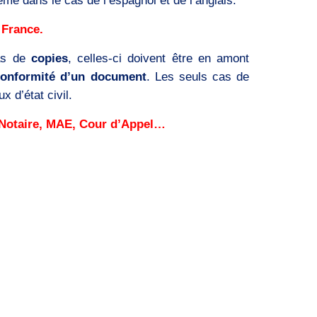
ême dans le cas de l’espagnol et de l’anglais.
 France.
as de
copies
, celles-ci doivent être en amont
conformité d’un document
. Les seuls cas de
x d’état civil.
, Notaire, MAE, Cour d’Appel…