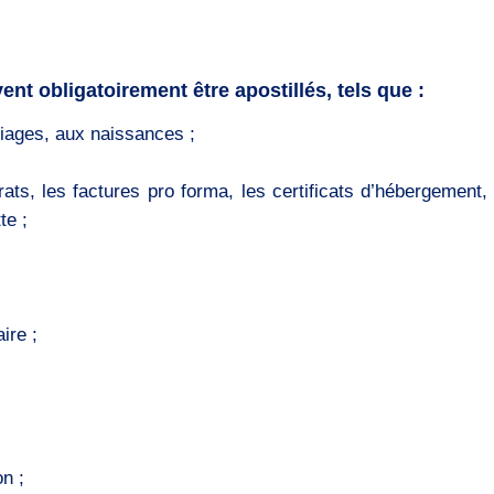
nt obligatoirement être apostillés, tels que :
riages, aux naissances ;
s, les factures pro forma, les certificats d’hébergement, l
te ;
ire ;
on ;