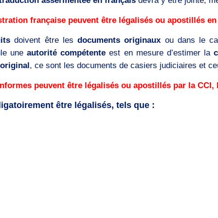
traduction assermentée en français
devra y être jointe, m
ration française peuvent être légalisés ou apostillés en
its
doivent être les
documents originaux
ou dans le c
le une
autorité compétente
est en mesure d’estimer la
original
, ce sont les documents de casiers judiciaires et ceu
nformes peuvent être légalisés ou apostillés par la CCI
atoirement être légalisés, tels que :