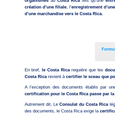
organismes
au
Costa Rica
tels qu’une
entr
création d’une filiale
, l’
enregistrement d’un
d’une marchandise vers le Costa Rica.
Formul
En bref,
le Costa Rica
requière que les
doc
Costa Rica
revient à
certifier le sceau que po
A l’exception des documents établis par un
certification pour le Costa Rica passe par la
Autrement dit, Le
Consulat du Costa Rica
lég
des documents, le Costa Rica exige la
certifi