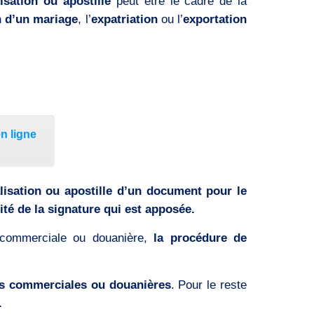
sation ou apostille
peut être le cadre de la
n d’un mariage
, l’
expatriation
ou l’
exportation
n ligne
lisation ou apostille d’un document pour le
cité de la signature qui est apposée.
n commerciale ou douanière,
la procédure de
ns commerciales ou douanières
. Pour le reste
.