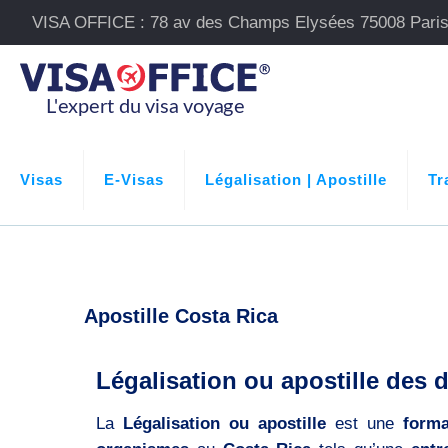
VISA OFFICE : 78 av des Champs Elysées 75008 Pari
Visas
E-Visas
Légalisation | Apostille
Tr
Apostille Costa Rica
Légalisation ou apostille des
La
Légalisation ou apostille
est une
forma