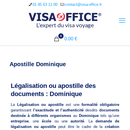
01 45 63 11 00
contact@visa-office.fr
0
0.00 €
Apostille Dominique
Légalisation ou apostille des
documents : Dominique
La
Légalisation ou apostille
est une
formalité obligatoire
garantissant
l’exactitude et l’authenticité
desdits
documents
destinée à différents organismes
au
Dominique
tels qu’une
entreprise
, une
école
ou une
autorité
. La
demande de
légalisation ou apostille
peut être le cadre de la
création