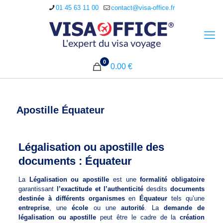
01 45 63 11 00
contact@visa-office.fr
0
0.00 €
Apostille Équateur
Légalisation ou apostille des
documents : Équateur
La
Légalisation ou apostille
est une
formalité obligatoire
garantissant
l’exactitude et l’authenticité
desdits
documents
destinée à différents organismes
en
Équateur
tels qu’une
entreprise
, une
école
ou une
autorité
. La
demande de
légalisation ou apostille
peut être le cadre de la
création