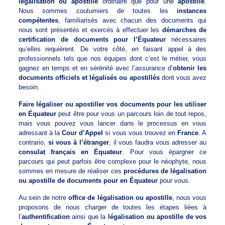
légalisation ou apostille
ordinaire que pour une
apostille
.
Nous sommes coutumiers de toutes les
instances
compétentes
, familiarisés avec chacun des documents qui
nous sont présentés et exercés à effectuer les
démarches de
certification de documents pour l’Équateur
nécessaires
qu’elles requièrent. De votre côté, en faisant appel à des
professionnels tels que nos équipes dont c’est le métier, vous
gagnez en temps et en sérénité avec l’assurance d’
obtenir les
documents officiels et légalisés ou apostillés
dont vous avez
besoin.
Faire légaliser ou apostiller vos documents pour les utiliser
en Équateur
peut être pour vous un parcours loin de tout repos,
mais vous pouvez vous lancer dans le processus en vous
adressant à la
Cour d’Appel
si vous vous trouvez en
France
. A
contrario,
si vous à l’étranger
, il vous faudra vous adresser au
consulat français en Équateur
. Pour vous épargner ce
parcours qui peut parfois être complexe pour le néophyte, nous
sommes en mesure de réaliser ces
procédures de légalisation
ou apostille de documents pour en Équateur
pour vous.
Au sein de notre
office de légalisation ou apostille
, nous vous
proposons de nous charger de toutes les étapes liées à
l’
authentification
ainsi que la
légalisation ou apostille de vos