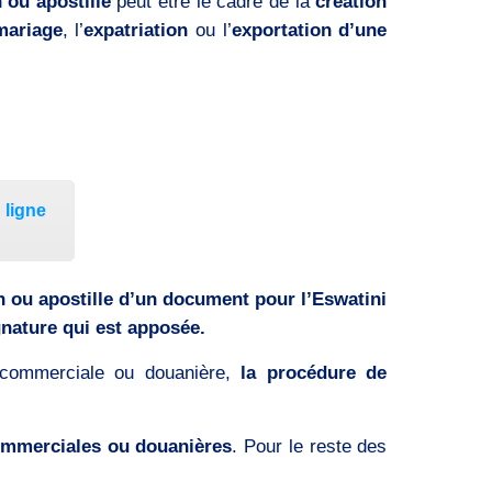
 ou apostille
peut être le cadre de la
création
mariage
, l’
expatriation
ou l’
exportation d’une
 ligne
n ou apostille d’un document pour l’Eswatini
ignature qui est apposée.
n commerciale ou douanière,
la procédure de
ommerciales ou douanières
. Pour le reste des