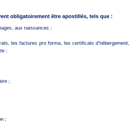
nt obligatoirement être apostillés, tels que :
riages, aux naissances ;
s, les factures pro forma, les certificats d’hébergement, l
te ;
ire ;
on ;