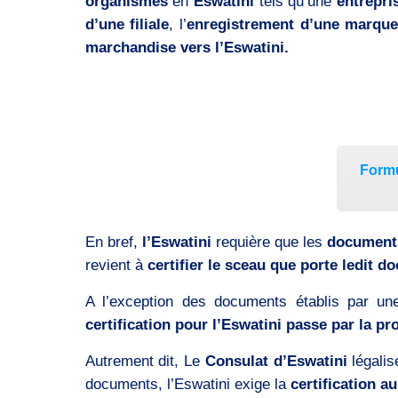
organismes
en
Eswatini
tels qu’une
entrepri
d’une filiale
, l’
enregistrement d’une marqu
marchandise vers l’Eswatini.
Formu
En bref,
l’Eswatini
requière que les
documen
revient à
certifier le sceau que porte ledit d
A l’exception des documents établis par un
certification pour l’Eswatini passe par la pro
Autrement dit, Le
Consulat d’Eswatini
légalis
documents, l’Eswatini exige la
certification a