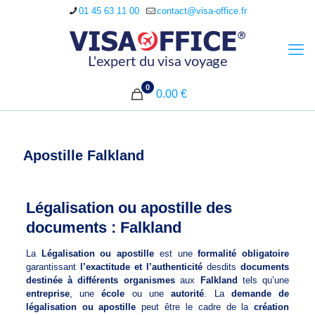
01 45 63 11 00
contact@visa-office.fr
0
0.00 €
Apostille Falkland
Légalisation ou apostille des
documents : Falkland
La
Légalisation ou apostille
est une
formalité obligatoire
garantissant
l’exactitude et l’authenticité
desdits
documents
destinée à différents organismes
aux
Falkland
tels qu’une
entreprise
, une
école
ou une
autorité
. La
demande de
légalisation ou apostille
peut être le cadre de la
création