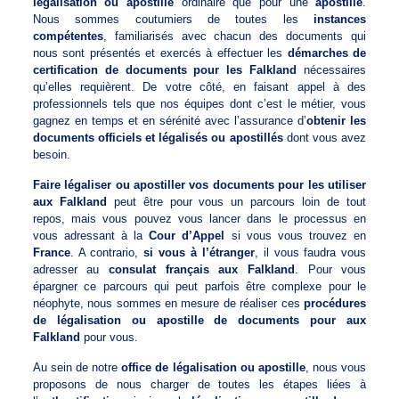
légalisation ou apostille
ordinaire que pour une
apostille
.
Nous sommes coutumiers de toutes les
instances
compétentes
, familiarisés avec chacun des documents qui
nous sont présentés et exercés à effectuer les
démarches de
certification de documents pour les Falkland
nécessaires
qu’elles requièrent. De votre côté, en faisant appel à des
professionnels tels que nos équipes dont c’est le métier, vous
gagnez en temps et en sérénité avec l’assurance d’
obtenir les
documents officiels et légalisés ou apostillés
dont vous avez
besoin.
Faire légaliser ou apostiller vos documents pour les utiliser
aux Falkland
peut être pour vous un parcours loin de tout
repos, mais vous pouvez vous lancer dans le processus en
vous adressant à la
Cour d’Appel
si vous vous trouvez en
France
. A contrario,
si vous à l’étranger
, il vous faudra vous
adresser au
consulat français aux Falkland
. Pour vous
épargner ce parcours qui peut parfois être complexe pour le
néophyte, nous sommes en mesure de réaliser ces
procédures
de légalisation ou apostille de documents pour aux
Falkland
pour vous.
Au sein de notre
office de légalisation ou apostille
, nous vous
proposons de nous charger de toutes les étapes liées à