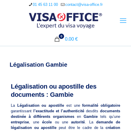
01 45 63 11 00
contact@visa-office.fr
0
0.00 €
Légalisation Gambie
Légalisation ou apostille des
documents : Gambie
La
Légalisation ou apostille
est une
formalité obligatoire
garantissant
l’exactitude et l’authenticité
desdits
documents
destinée à différents organismes
en
Gambie
tels qu’une
entreprise
, une
école
ou une
autorité
. La
demande de
légalisation ou apostille
peut être le cadre de la
création