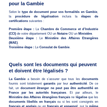
pour la Gambie
Selon le
type de document pour vos formalités en Gambie
,
la
procédure de légalisation
inclura la
étapes de
certifications
suivantes :
Première étape :
La
Chambre de Commerce et d’Industrie
(CCI)
de votre département OU un
Notaire
OU un
Ministère
.
Deuxième étape :
Le
Ministère des Affaires Etrangères
(MAE)
.
Troisième étape :
Le
Consulat de Gambie
.
Quels sont les documents qui peuvent
et doivent être légalisés ?
La Gambie
a besoin de s’assurer que tous les
documents
fournis sont totalement
garantis
par leur
authenticité
. De ce
fait, un
document étranger ne peut pas être authentifié en
France par les autorités françaises
. Et par ailleurs, le
Ministère des Affaires étrangères français
ne
légalise
que les
documents libellés en français
ou si les sont consignés en
français et anglais
ou en
français et espagnol
, sur la
même