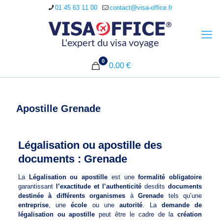
01 45 63 11 00
contact@visa-office.fr
0
0.00 €
Apostille Grenade
Légalisation ou apostille des
documents : Grenade
La
Légalisation ou apostille
est une
formalité obligatoire
garantissant
l’exactitude et l’authenticité
desdits
documents
destinée à différents organismes
à
Grenade
tels qu’une
entreprise
, une
école
ou une
autorité
. La
demande de
légalisation ou apostille
peut être le cadre de la
création