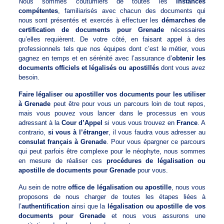
Nous sommes coutumiers de toutes les
instances
compétentes
, familiarisés avec chacun des documents qui
nous sont présentés et exercés à effectuer les
démarches de
certification de documents pour Grenade
nécessaires
qu’elles requièrent. De votre côté, en faisant appel à des
professionnels tels que nos équipes dont c’est le métier, vous
gagnez en temps et en sérénité avec l’assurance d’
obtenir les
documents officiels et légalisés ou apostillés
dont vous avez
besoin.
Faire légaliser ou apostiller vos documents pour les utiliser
à Grenade
peut être pour vous un parcours loin de tout repos,
mais vous pouvez vous lancer dans le processus en vous
adressant à la
Cour d’Appel
si vous vous trouvez en
France
. A
contrario,
si vous à l’étranger
, il vous faudra vous adresser au
consulat français à Grenade
. Pour vous épargner ce parcours
qui peut parfois être complexe pour le néophyte, nous sommes
en mesure de réaliser ces
procédures de légalisation ou
apostille de documents pour Grenade
pour vous.
Au sein de notre
office de légalisation ou apostille
, nous vous
proposons de nous charger de toutes les étapes liées à
l’
authentification
ainsi que la
légalisation ou apostille de vos
documents pour Grenade
et nous vous assurons une