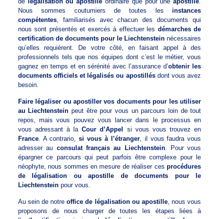
de
légalisation ou apostille
ordinaire que pour une
apostille
.
Nous sommes coutumiers de toutes les
instances
compétentes
, familiarisés avec chacun des documents qui
nous sont présentés et exercés à effectuer les
démarches de
certification de documents pour le Liechtenstein
nécessaires
qu’elles requièrent. De votre côté, en faisant appel à des
professionnels tels que nos équipes dont c’est le métier, vous
gagnez en temps et en sérénité avec l’assurance d’
obtenir les
documents officiels et légalisés ou apostillés
dont vous avez
besoin.
Faire légaliser ou apostiller vos documents pour les utiliser
au Liechtenstein
peut être pour vous un parcours loin de tout
repos, mais vous pouvez vous lancer dans le processus en
vous adressant à la
Cour d’Appel
si vous vous trouvez en
France
. A contrario,
si vous à l’étranger
, il vous faudra vous
adresser au
consulat français au Liechtenstein
. Pour vous
épargner ce parcours qui peut parfois être complexe pour le
néophyte, nous sommes en mesure de réaliser ces
procédures
de légalisation ou apostille de documents pour le
Liechtenstein
pour vous.
Au sein de notre
office de légalisation ou apostille
, nous vous
proposons de nous charger de toutes les étapes liées à