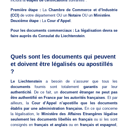
inclura la
étapes de certifications
suivantes :
Première étape :
La
Chambre de Commerce et d’Industrie
(CCI)
de votre département OU un
Notaire
OU un
Ministère
.
Deuxième étape :
La
Cour d’Appel
.
Pour les documents commerciaux : La légalisation devra se
faire auprès du Consulat du Liechtenstein
.
Quels sont les documents qui peuvent
et doivent être légalisés ou apostillés
?
Le Liechtenstein
a besoin de s’assurer que tous les
documents
fournis sont totalement
garantis
par leur
authenticité
. De ce fait, un
document étranger ne peut pas
être authentifié en France par les autorités françaises
. Et par
ailleurs, la
Cour d’Appel n’apostille que les documents
établis par une administration française.
En ce qui concerne
la légalisation, le
Ministère des Affaires Etrangères légalise
seulement les documents libellés en français
ou si les sont
consignés en
français et anglais
ou en
français et espagnol
,