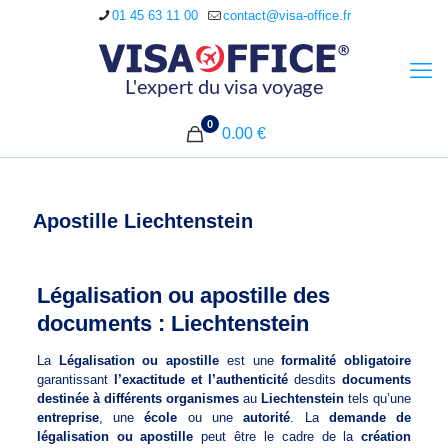
01 45 63 11 00
contact@visa-office.fr
0
0.00 €
Apostille Liechtenstein
Légalisation ou apostille des
documents : Liechtenstein
La
Légalisation ou apostille
est une
formalité obligatoire
garantissant
l’exactitude et l’authenticité
desdits
documents
destinée à différents organismes
au
Liechtenstein
tels qu’une
entreprise
, une
école
ou une
autorité
. La
demande de
légalisation ou apostille
peut être le cadre de la
création