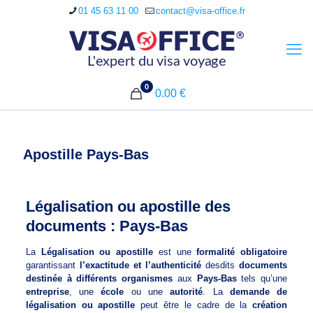
01 45 63 11 00
contact@visa-office.fr
0
0.00 €
Apostille Pays-Bas
Légalisation ou apostille des
documents : Pays-Bas
La
Légalisation ou apostille
est une
formalité obligatoire
garantissant
l’exactitude et l’authenticité
desdits
documents
destinée à différents organismes
aux
Pays-Bas
tels qu’une
entreprise
, une
école
ou une
autorité
. La
demande de
légalisation ou apostille
peut être le cadre de la
création