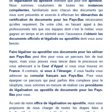
de
légalisation ou apostille
ordinaire que pour une
apostille
.
Nous sommes coutumiers de toutes les
instances
compétentes
, familiarisés avec chacun des documents qui
nous sont présentés et exercés à effectuer les
démarches de
certification de documents pour les Pays-Bas
nécessaires
qu’elles requièrent. De votre côté, en faisant appel à des
professionnels tels que nos équipes dont c’est le métier, vous
gagnez en temps et en sérénité avec l’assurance d’
obtenir les
documents officiels et légalisés ou apostillés
dont vous avez
besoin.
Faire légaliser ou apostiller vos documents pour les utiliser
aux Pays-Bas
peut être pour vous un parcours loin de tout
repos, mais vous pouvez vous lancer dans le processus en
vous adressant à la
Cour d’Appel
si vous vous trouvez en
France
. A contrario,
si vous à l’étranger
, il vous faudra vous
adresser au
consulat français aux Pays-Bas
. Pour vous
épargner ce parcours qui peut parfois être complexe pour le
néophyte, nous sommes en mesure de réaliser ces
procédures
de légalisation ou apostille de documents pour les Pays-
Bas
pour vous.
Au sein de notre
office de légalisation ou apostille
, nous vous
proposons de nous charger de toutes les étapes liées à