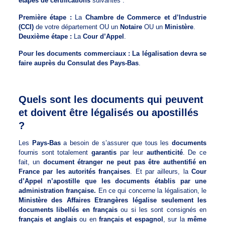
étapes de certifications
suivantes :
Première étape :
La
Chambre de Commerce et d’Industrie
(CCI)
de votre département OU un
Notaire
OU un
Ministère
.
Deuxième étape :
La
Cour d’Appel
.
Pour les documents commerciaux : La légalisation devra se
faire auprès du Consulat des Pays-Bas
.
Quels sont les documents qui peuvent
et doivent être légalisés ou apostillés
?
Les
Pays-Bas
a besoin de s’assurer que tous les
documents
fournis sont totalement
garantis
par leur
authenticité
. De ce
fait, un
document étranger ne peut pas être authentifié en
France par les autorités françaises
. Et par ailleurs, la
Cour
d’Appel n’apostille que les documents établis par une
administration française.
En ce qui concerne la légalisation, le
Ministère des Affaires Etrangères légalise seulement les
documents libellés en français
ou si les sont consignés en
français et anglais
ou en
français et espagnol
, sur la
même