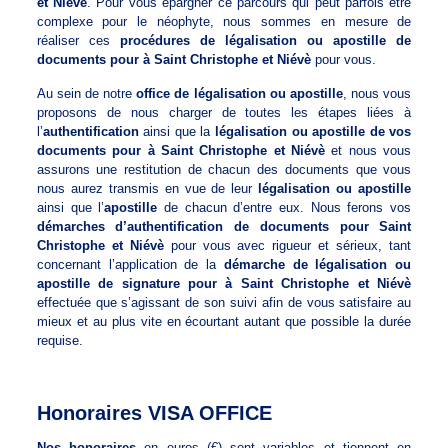
et Niévè
. Pour vous épargner ce parcours qui peut parfois être
complexe pour le néophyte, nous sommes en mesure de
réaliser ces
procédures de légalisation ou apostille de
documents pour à Saint Christophe et Niévè
pour vous.
Au sein de notre
office de légalisation ou apostille
, nous vous
proposons de nous charger de toutes les étapes liées à
l’
authentification
ainsi que la
légalisation ou apostille de vos
documents pour à Saint Christophe et Niévè
et nous vous
assurons une restitution de chacun des documents que vous
nous aurez transmis en vue de leur
légalisation ou apostille
ainsi que l’
apostille
de chacun d’entre eux. Nous ferons vos
démarches d’authentification de documents pour Saint
Christophe et Niévè
pour vous avec rigueur et sérieux, tant
concernant l’application de la
démarche de légalisation ou
apostille de signature pour à Saint Christophe et Niévè
effectuée que s’agissant de son suivi afin de vous satisfaire au
mieux et au plus vite en écourtant autant que possible la durée
requise.
Honoraires VISA OFFICE
Nos honoraires
en euros (€) sont variables et tiennent en