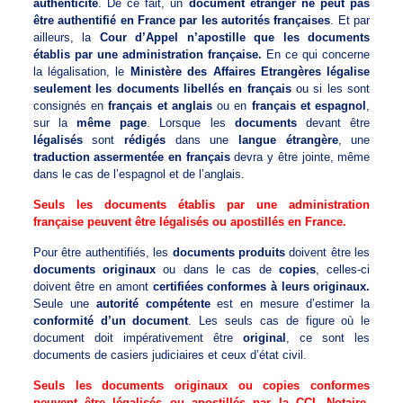
authenticité
. De ce fait, un
document étranger ne peut pas
être authentifié en France par les autorités françaises
. Et par
ailleurs, la
Cour d’Appel n’apostille que les documents
établis par une administration française.
En ce qui concerne
la légalisation, le
Ministère des Affaires Etrangères légalise
seulement les documents libellés en français
ou si les sont
consignés en
français et anglais
ou en
français et espagnol
,
sur la
même page
. Lorsque les
documents
devant être
légalisés
sont
rédigés
dans une
langue étrangère
, une
traduction assermentée en français
devra y être jointe, même
dans le cas de l’espagnol et de l’anglais.
Seuls les documents établis par une administration
française peuvent être légalisés ou apostillés en France.
Pour être authentifiés, les
documents produits
doivent être les
documents originaux
ou dans le cas de
copies
, celles-ci
doivent être en amont
certifiées conformes à leurs originaux.
Seule une
autorité compétente
est en mesure d’estimer la
conformité d’un document
. Les seuls cas de figure où le
document doit impérativement être
original
, ce sont les
documents de casiers judiciaires et ceux d’état civil.
Seuls les documents originaux ou copies conformes
peuvent être légalisés ou apostillés par la CCI, Notaire,