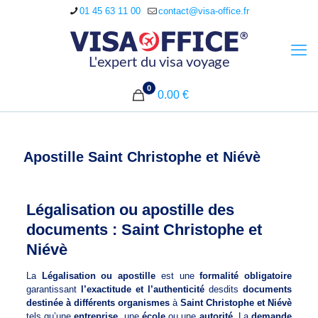
01 45 63 11 00
contact@visa-office.fr
0
0.00 €
Apostille Saint Christophe et Niévè
Légalisation ou apostille des
documents : Saint Christophe et
Niévè
La
Légalisation ou apostille
est une
formalité obligatoire
garantissant
l’exactitude et l’authenticité
desdits
documents
destinée à différents organismes
à
Saint Christophe et Niévè
tels qu’une
entreprise
, une
école
ou une
autorité
. La
demande