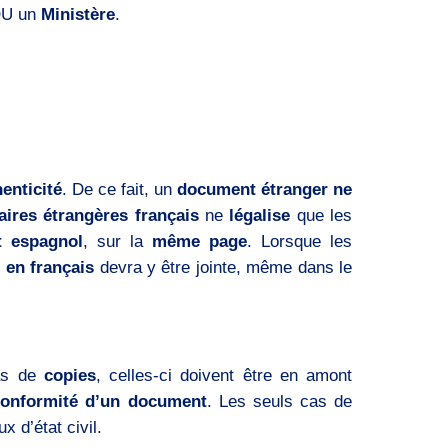
U un
Ministère
.
enticité
. De ce fait, un
document étranger ne
aires étrangères français
ne
légalise
que les
t espagnol
, sur la
même page
. Lorsque les
 en français
devra y être jointe, même dans le
as de
copies
, celles-ci doivent être en amont
conformité d’un document
. Les seuls cas de
x d’état civil.