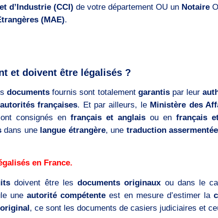
 d’Industrie (CCI)
de votre département OU un
Notaire
O
 Etrangères (MAE)
.
 et doivent être légalisés ?
es
documents
fournis sont totalement
garantis
par leur
auth
autorités françaises
. Et par ailleurs, le
Ministère des Aff
sont consignés en
français et anglais
ou en
français e
s
dans une
langue étrangère
, une
traduction assermentée
égalisés en France.
its
doivent être les
documents originaux
ou dans le c
le une
autorité compétente
est en mesure d’estimer la
original
, ce sont les documents de casiers judiciaires et ceu