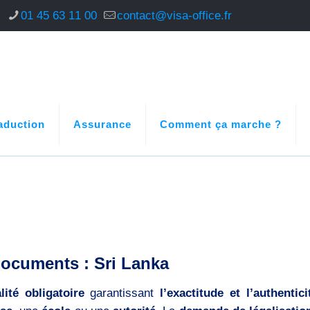
s
01 45 63 11 00
contact@visa-office.fr
aduction
Assurance
Comment ça marche ?
documents : Sri Lanka
lité obligatoire
garantissant
l’exactitude et l’authentici