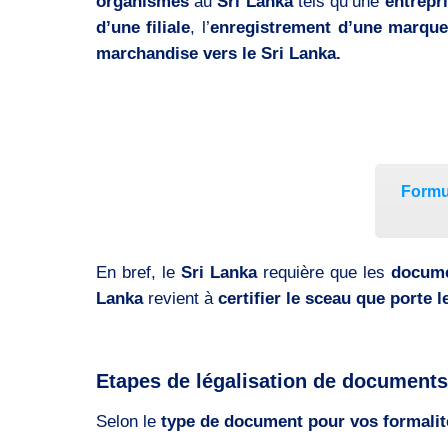
organismes
au
Sri Lanka
tels qu’une
entrepr
d’une filiale
, l’
enregistrement d’une marqu
marchandise vers le Sri Lanka.
Formul
En bref, le
Sri Lanka
requière que les
docum
Lanka
revient à
certifier le sceau que porte l
Etapes de légalisation de documents
Selon le
type de document pour vos formalit