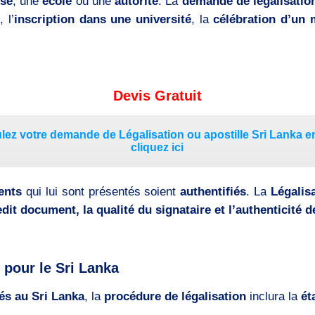
ise
, une
école
ou une
autorité
. La
demande de légalisation
e
, l’
inscription dans une université
, la
célébration d’un 
Devis Gratuit
ez votre demande de Légalisation ou apostille Sri Lanka e
cliquez ici
ents
qui lui sont présentés soient
authentifiés
. La
Légalis
edit document, la qualité du signataire et l’authenticité 
 pour le Sri Lanka
és au Sri Lanka
, la
procédure de légalisation
inclura la
ét