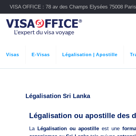
VISA OFFICE : 78 av des Champs Elysées 75008 Pari
Visas
E-Visas
Légalisation | Apostille
Tr
Légalisation Sri Lanka
Légalisation ou apostille des 
La
Légalisation ou apostille
est une
forma