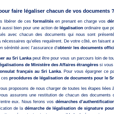
pour faire légaliser chacun de vos documents 
s libérer de ces
formalités
en prenant en charge vos
dém
rt aussi bien pour une action de
légalisation
ordinaire que p
risés avec chacun des documents qui nous sont présent
a
nécessaires qu’elles requièrent. De votre côté, en faisant 
en sérénité avec l’assurance d’
obtenir les documents offici
ser au Sri Lanka
peut être pour vous un parcours loin de to
égalisations de Ministère des Affaires étrangères
si vous
onsulat français au Sri Lanka
. Pour vous épargner ce pa
r ces
procédures de légalisation de documents pour le Sr
vous proposons de nous charger de toutes les étapes liées à
ous assurons une restitution de chacun des documents 
entre eux. Nous ferons vos
démarches d’authentificatio
ication de la
démarche de légalisation de signature pour