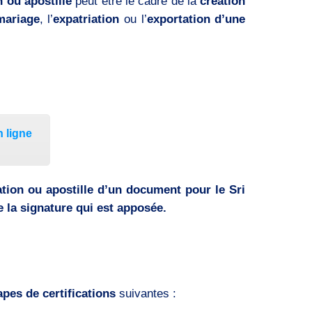
 ou apostille
peut être le cadre de la
création
mariage
, l’
expatriation
ou l’
exportation d’une
n ligne
ation ou apostille d’un document pour le Sri
de la signature qui est apposée.
apes de certifications
suivantes :