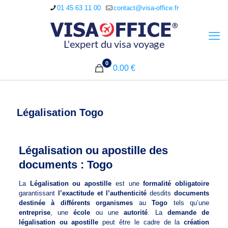
01 45 63 11 00
contact@visa-office.fr
0
0.00 €
Légalisation Togo
Légalisation ou apostille des
documents : Togo
La
Légalisation ou apostille
est une
formalité obligatoire
garantissant
l’exactitude et l’authenticité
desdits
documents
destinée à différents organismes
au
Togo
tels qu’une
entreprise
, une
école
ou une
autorité
. La
demande de
légalisation ou apostille
peut être le cadre de la
création