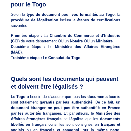
pour le Togo
Selon le
type de document pour vos formalités au Togo
, la
procédure de légalisation
inclura la
étapes de certifications
suivantes :
Première étape :
La
Chambre de Commerce et d’Industrie
(CCI)
de votre département OU un
Notaire
OU un
Ministère
.
Deuxième étape :
Le
Ministère des Affaires Etrangères
(MAE)
.
Troisième étape :
Le
Consulat du Togo
.
Quels sont les documents qui peuvent
et doivent être légalisés ?
Le Togo
a besoin de s’assurer que tous les
documents
fournis
sont totalement
garantis
par leur
authenticité
. De ce fait, un
document étranger ne peut pas être authentifié en France
par les autorités françaises
. Et par ailleurs, le
Ministère des
Affaires étrangères français
ne
légalise
que les
documents
libellés en français
ou si les sont consignés en
français et
anglais
ou en
français et espagnol
, sur la
même page
.