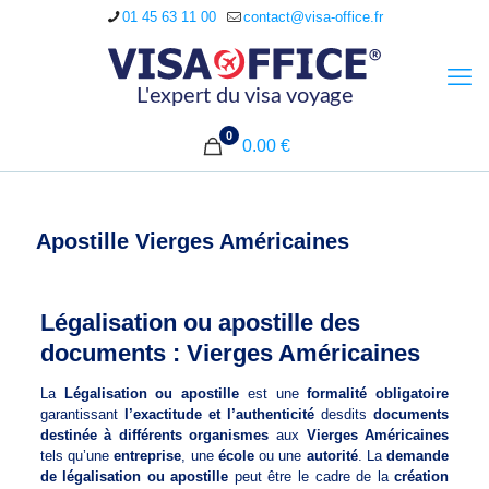
01 45 63 11 00
contact@visa-office.fr
0
0.00 €
Apostille Vierges Américaines
Légalisation ou apostille des
documents : Vierges Américaines
La
Légalisation ou apostille
est une
formalité obligatoire
garantissant
l’exactitude et l’authenticité
desdits
documents
destinée à différents organismes
aux
Vierges Américaines
tels qu’une
entreprise
, une
école
ou une
autorité
. La
demande
de légalisation ou apostille
peut être le cadre de la
création