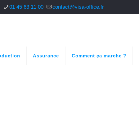
s
01 45 63 11 00
contact@visa-office.fr
aduction
Assurance
Comment ça marche ?