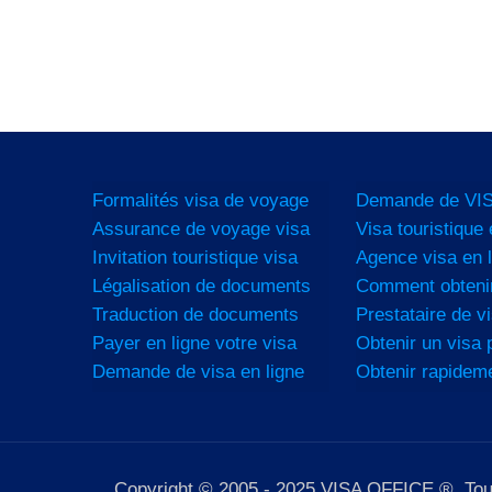
Formalités visa de voyage
Demande de VIS
Assurance de voyage visa
Visa touristique 
Invitation touristique visa
Agence visa en l
Légalisation de documents
Comment obtenir
Traduction de documents
Prestataire de vi
Payer en ligne votre visa
Obtenir un visa p
Demande de visa en ligne
Obtenir rapidem
Copyright © 2005 - 2025 VISA OFFICE ®. Tous d