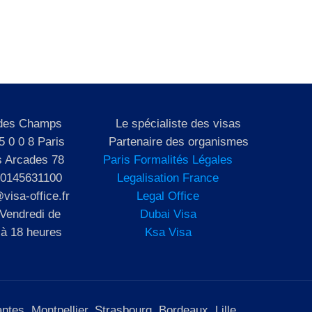
 des Champs
Le spécialiste des visas
5 0 0 8 Paris
Partenaire des organismes
s Arcades 78
Paris Formalités Légales
 0145631100
Legalisation France
visa-office.fr
Legal Office
 Vendredi de
Dubai Visa
 à 18 heures
Ksa Visa
tes, Montpellier, Strasbourg, Bordeaux, Lille.