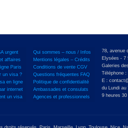
78, avenue
A urgent
Qui sommes – nous / Infos
Elysées - 7 
et affaires
Mentions légales – Crédits
Galeries de
igne Paris
Conditions de vente CGV
Téléphone :
 un visa ?
Questions fréquentes FAQ
E : contact@
sa en ligne
Politique de confidentialité
du Lundi au
ar internet
Ambassades et consulats
9 heures 30
ent un visa
Agences et professionnels
roits réservés. Paris, Marseille, Lyon, Toulouse, Nice, Nan