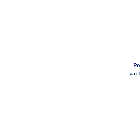
Po
par 