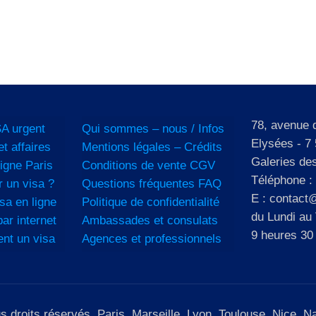
78, avenue
A urgent
Qui sommes – nous / Infos
Elysées - 7 
et affaires
Mentions légales – Crédits
Galeries de
igne Paris
Conditions de vente CGV
Téléphone :
 un visa ?
Questions fréquentes FAQ
E : contact@
sa en ligne
Politique de confidentialité
du Lundi au
ar internet
Ambassades et consulats
9 heures 30
ent un visa
Agences et professionnels
roits réservés. Paris, Marseille, Lyon, Toulouse, Nice, Nan