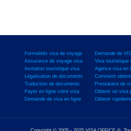
Formalités visa de voyage
Demande de VIS
Assurance de voyage visa
Visa touristique 
Invitation touristique visa
Agence visa en l
Légalisation de documents
Comment obtenir
Traduction de documents
Prestataire de vi
Payer en ligne votre visa
Obtenir un visa p
Demande de visa en ligne
Obtenir rapidem
Copyright © 2005 - 2025 VISA OFFICE ®. Tous d