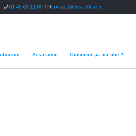
s
01 45 63 11 00
contact@visa-office.fr
aduction
Assurance
Comment ça marche ?