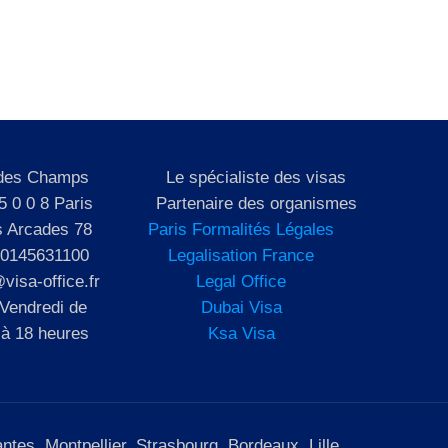
 des Champs
Le spécialiste des visas
5 0 0 8 Paris
Partenaire des organismes
s Arcades 78
Paris Formalités Légales
 0145631100
Legalisation France
visa-office.fr
Legal Office
 Vendredi de
Dubai Visa
 à 18 heures
Ksa Visa
tes, Montpellier, Strasbourg, Bordeaux, Lille.