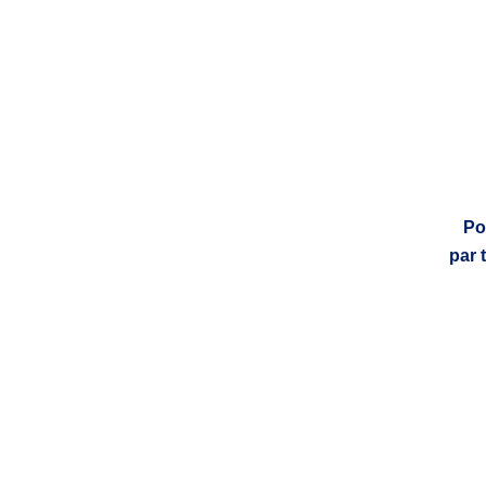
Po
par 