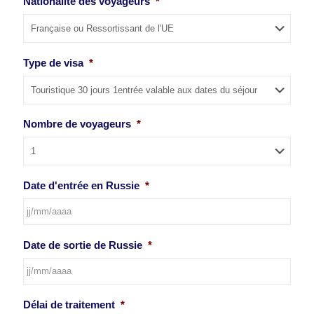
Nationalité des voyageurs
*
Type de visa
*
Nombre de voyageurs
*
Date d'entrée en Russie
*
JJ
Date de sortie de Russie
*
slash
MM
slash
AAAA
JJ
Délai de traitement
*
slash