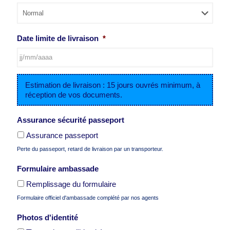
MM
slash
AAAA
Date limite de livraison
*
JJ
Estimation de livraison : 15 jours ouvrés minimum, à
slash
réception de vos documents.
MM
slash
AAAA
Assurance sécurité passeport
Assurance passeport
Perte du passeport, retard de livraison par un transporteur.
Formulaire ambassade
Remplissage du formulaire
Formulaire officiel d'ambassade complété par nos agents
Photos d'identité