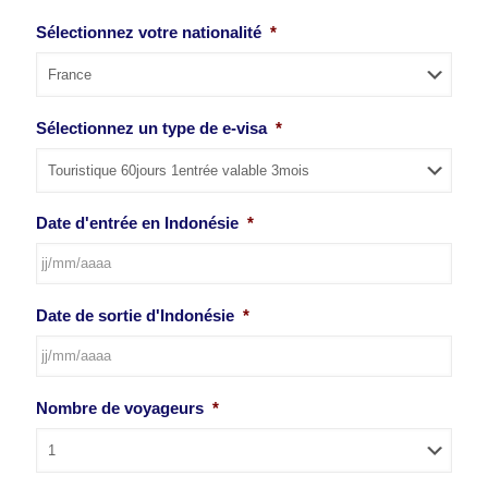
Sélectionnez votre nationalité
*
Sélectionnez un type de e-visa
*
Date d'entrée en Indonésie
*
JJ
Date de sortie d'Indonésie
*
slash
MM
slash
AAAA
JJ
Nombre de voyageurs
*
slash
MM
slash
AAAA