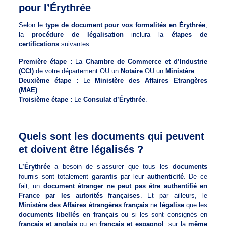
pour l’Érythrée
Selon le
type de document pour vos formalités en Érythrée
,
la
procédure de légalisation
inclura la
étapes de
certifications
suivantes :
Première étape :
La
Chambre de Commerce et d’Industrie
(CCI)
de votre département OU un
Notaire
OU un
Ministère
.
Deuxième étape :
Le
Ministère des Affaires Etrangères
(MAE)
.
Troisième étape :
Le
Consulat d’Érythrée
.
Quels sont les documents qui peuvent
et doivent être légalisés ?
L’Érythrée
a besoin de s’assurer que tous les
documents
fournis sont totalement
garantis
par leur
authenticité
. De ce
fait, un
document étranger ne peut pas être authentifié en
France par les autorités françaises
. Et par ailleurs, le
Ministère des Affaires étrangères français
ne
légalise
que les
documents libellés en français
ou si les sont consignés en
français et anglais
ou en
français et espagnol
, sur la
même