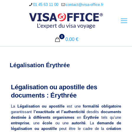
01 45 63 11 00
contact@visa-office.fr
0
0.00 €
Légalisation Érythrée
Légalisation ou apostille des
documents : Érythrée
La
Légalisation ou apostille
est une
formalité obligatoire
garantissant
l’exactitude et l’authenticité
desdits
documents
destinée à différents organismes
en
Érythrée
tels qu’une
entreprise
, une
école
ou une
autorité
. La
demande de
légalisation ou apostille
peut être le cadre de la
création