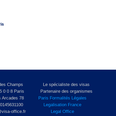
is
 des Champs
Le spécialiste des visas
5 0 0 8 Paris
Partenaire des organismes
s Arcades 78
Paris Formalités Légales
 0145631100
Legalisation France
visa-office.fr
Legal Office