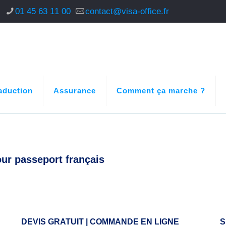
s
01 45 63 11 00
contact@visa-office.fr
aduction
Assurance
Comment ça marche ?
our passeport français
DEVIS GRATUIT | COMMANDE EN LIGNE
S