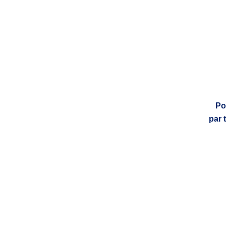
Po
par 