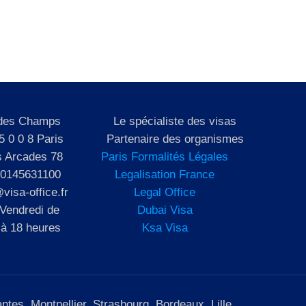
 des Champs
Le spécialiste des visas
5 0 0 8 Paris
Partenaire des organismes
s Arcades 78
Paris Formalités Légales
 0145631100
Legalisation France
visa-office.fr
Legal Office
 Vendredi de
Dubai Visa
 à 18 heures
Ksa Visa
tes, Montpellier, Strasbourg, Bordeaux, Lille.