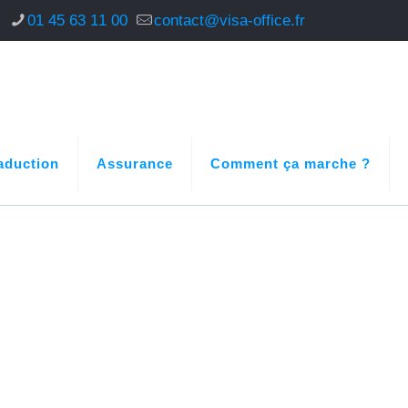
s
01 45 63 11 00
contact@visa-office.fr
aduction
Assurance
Comment ça marche ?