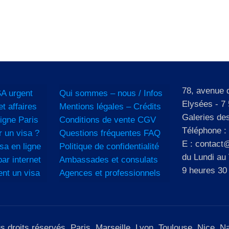
78, avenue
A urgent
Qui sommes – nous / Infos
Elysées - 7 
et affaires
Mentions légales – Crédits
Galeries de
igne Paris
Conditions de vente CGV
Téléphone :
 un visa ?
Questions fréquentes FAQ
E : contact@
sa en ligne
Politique de confidentialité
du Lundi au
ar internet
Ambassades et consulats
9 heures 30
ent un visa
Agences et professionnels
roits réservés. Paris, Marseille, Lyon, Toulouse, Nice, Nan