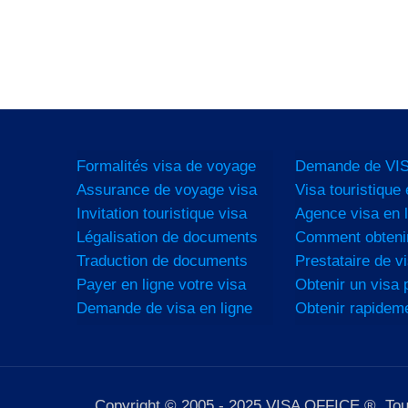
Formalités visa de voyage
Demande de VIS
Assurance de voyage visa
Visa touristique 
Invitation touristique visa
Agence visa en l
Légalisation de documents
Comment obtenir
Traduction de documents
Prestataire de vi
Payer en ligne votre visa
Obtenir un visa p
Demande de visa en ligne
Obtenir rapidem
Copyright © 2005 - 2025 VISA OFFICE ®. Tous d