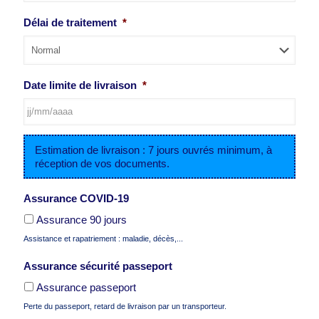
AAAA
JJ
Délai de traitement
*
slash
MM
slash
AAAA
Date limite de livraison
*
JJ
Estimation de livraison : 7 jours ouvrés minimum, à
slash
réception de vos documents.
MM
slash
AAAA
Assurance COVID-19
Assurance 90 jours
Assistance et rapatriement : maladie, décès,...
Assurance sécurité passeport
Assurance passeport
Perte du passeport, retard de livraison par un transporteur.