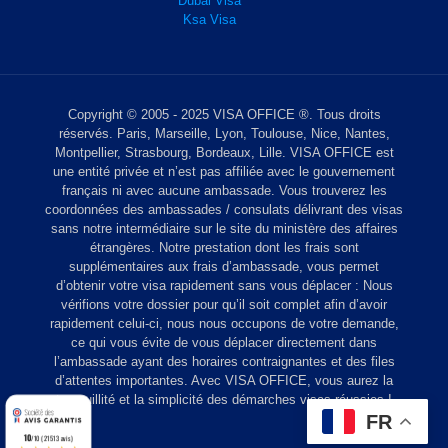
Dubai Visa
Ksa Visa
Copyright © 2005 - 2025 VISA OFFICE ®. Tous droits
réservés. Paris, Marseille, Lyon, Toulouse, Nice, Nantes,
Montpellier, Strasbourg, Bordeaux, Lille. VISA OFFICE est
une entité privée et n’est pas affiliée avec le gouvernement
français ni avec aucune ambassade. Vous trouverez les
coordonnées des ambassades / consulats délivrant des visas
sans notre intermédiaire sur le site du ministère des affaires
étrangères. Notre prestation dont les frais sont
supplémentaires aux frais d’ambassade, vous permet
d’obtenir votre visa rapidement sans vous déplacer : Nous
vérifions votre dossier pour qu’il soit complet afin d’avoir
rapidement celui-ci, nous nous occupons de votre demande,
ce qui vous évite de vous déplacer directement dans
l’ambassade ayant des horaires contraignantes et des files
d’attentes importantes. Avec VISA OFFICE, vous aurez la
tranquillité et la simplicité des démarches visas réussies !
Frais consulaires
Frais de service
Traitement normal
Sans assurance
TOTAL
FR
Prix:
Prix:
Prix:
Prix:
25,00 €
44,00 €
0,00 €
0,00 €
69,00 €
10
/10 (21513 avis)