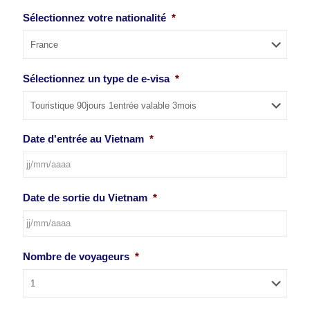
Sélectionnez votre nationalité
*
Sélectionnez un type de e-visa
*
Date d'entrée au Vietnam
*
JJ
Date de sortie du Vietnam
*
slash
MM
slash
AAAA
JJ
Nombre de voyageurs
*
slash
MM
slash
AAAA