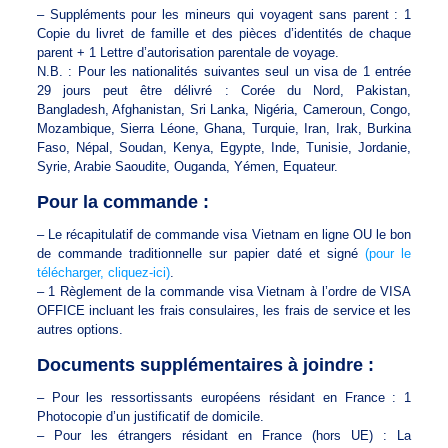
– Suppléments pour les mineurs qui voyagent sans parent : 1
Copie du livret de famille et des pièces d’identités de chaque
parent + 1 Lettre d’autorisation parentale de voyage.
N.B. : Pour les nationalités suivantes seul un visa de 1 entrée
29 jours peut être délivré : Corée du Nord, Pakistan,
Bangladesh, Afghanistan, Sri Lanka, Nigéria, Cameroun, Congo,
Mozambique, Sierra Léone, Ghana, Turquie, Iran, Irak, Burkina
Faso, Népal, Soudan, Kenya, Egypte, Inde, Tunisie, Jordanie,
Syrie, Arabie Saoudite, Ouganda, Yémen, Equateur.
Pour la commande :
– Le récapitulatif de commande visa Vietnam en ligne OU le bon
de commande traditionnelle sur papier daté et signé
(pour le
télécharger, cliquez-ici)
.
– 1 Règlement de la commande visa Vietnam à l’ordre de VISA
OFFICE incluant les frais consulaires, les frais de service et les
autres options.
Documents supplémentaires à joindre :
– Pour les ressortissants européens résidant en France : 1
Photocopie d’un justificatif de domicile.
– Pour les étrangers résidant en France (hors UE) : La