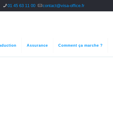
s
01 45 63 11 00
contact@visa-office.fr
aduction
Assurance
Comment ça marche ?