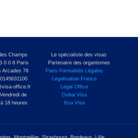
 des Champs
Le spécialiste des visas
5 0 0 8 Paris
Partenaire des organismes
s Arcades 78
Paris Formalités Légales
 0145631100
Legalisation France
visa-office.fr
Legal Office
 Vendredi de
Dubai Visa
 à 18 heures
Ksa Visa
tes, Montpellier, Strasbourg, Bordeaux, Lille.