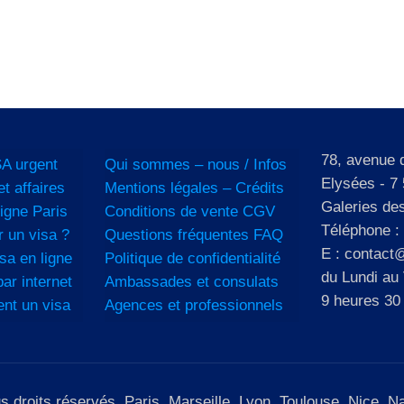
78, avenue
A urgent
Qui sommes – nous / Infos
Elysées - 7 
et affaires
Mentions légales – Crédits
Galeries de
igne Paris
Conditions de vente CGV
Téléphone :
 un visa ?
Questions fréquentes FAQ
E : contact@
sa en ligne
Politique de confidentialité
du Lundi au
ar internet
Ambassades et consulats
9 heures 30
ent un visa
Agences et professionnels
roits réservés. Paris, Marseille, Lyon, Toulouse, Nice, Nan