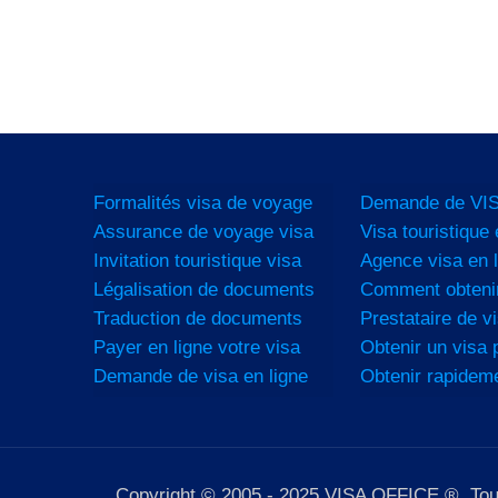
Formalités visa de voyage
Demande de VIS
Assurance de voyage visa
Visa touristique 
Invitation touristique visa
Agence visa en l
Légalisation de documents
Comment obtenir
Traduction de documents
Prestataire de vi
Payer en ligne votre visa
Obtenir un visa p
Demande de visa en ligne
Obtenir rapidem
Copyright © 2005 - 2025 VISA OFFICE ®. Tous d