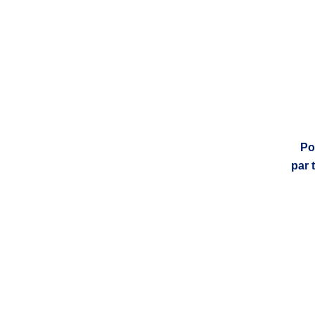
Po
par 