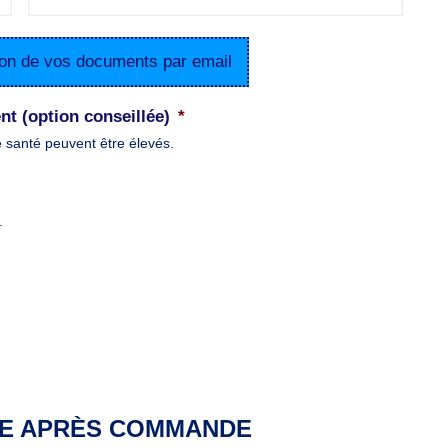
tion de vos documents par email
nt (option conseillée)
*
e santé peuvent être élevés.
.
E APRÈS COMMANDE