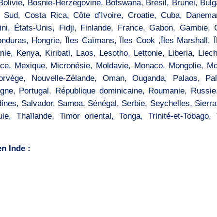
, Bolivie, Bosnie-Herzégovine, Botswana, Brésil, Brunei, Bu
Sud, Costa Rica, Côte d’Ivoire, Croatie, Cuba, Danemar
ini, États-Unis, Fidji, Finlande, France, Gabon, Gambie
nduras, Hongrie, Îles Caïmans, Îles Cook ,Îles Marshall, Î
anie, Kenya, Kiribati, Laos, Lesotho, Lettonie, Liberia, Li
ice, Mexique, Micronésie, Moldavie, Monaco, Mongolie, 
orvège, Nouvelle-Zélande, Oman, Ouganda, Palaos, Pal
gne, Portugal, République dominicaine, Roumanie, Russie
dines, Salvador, Samoa, Sénégal, Serbie, Seychelles, Sierr
e, Thaïlande, Timor oriental, Tonga, Trinité-et-Tobago,
n Inde :