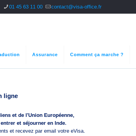
s
01 45 63 11 00
contact@visa-office.fr
aduction
Assurance
Comment ça marche ?
 ligne
diens et de l'Union Européenne,
entrer et séjourner en Inde.
s et recevez par email votre eVisa.