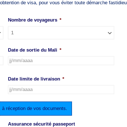
btention de visa, pour vous éviter toute démarche fastidieu
Nombre de voyageurs
*
Date de sortie du Mali
*
JJ
slash
Date limite de livraison
*
MM
slash
JJ
AAAA
slash
, à réception de vos documents.
MM
slash
Assurance sécurité passeport