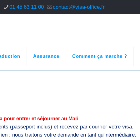
s
01 45 63 11 00
contact@visa-office.fr
aduction
Assurance
Comment ça marche ?
a pour entrer et séjourner au Mali.
 (passeport inclus) et recevez par courrier votre visa.
en : nous traitons votre demande en tant qu'intermédiaire.