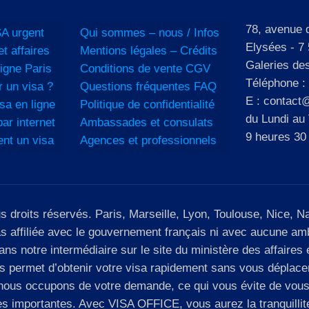
78, avenue
A urgent
Qui sommes – nous / Infos
Elysées - 7 
et affaires
Mentions légales – Crédits
Galeries de
igne Paris
Conditions de vente CGV
Téléphone :
 un visa ?
Questions fréquentes FAQ
E : contact@
sa en ligne
Politique de confidentialité
du Lundi au
ar internet
Ambassades et consulats
9 heures 30
ent un visa
Agences et professionnels
roits réservés. Paris, Marseille, Lyon, Toulouse, Nice, Nan
as affiliée avec le gouvernement français ni avec aucune 
s notre intermédiaire sur le site du ministère des affaires é
permet d’obtenir votre visa rapidement sans vous déplacer :
s nous occupons de votre demande, ce qui vous évite de vo
tes importantes. Avec VISA OFFICE, vous aurez la tranquillit