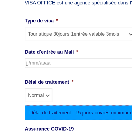
VISA OFFICE est une agence spécialisée dans l'o
Type de visa
*
Date d'entrée au Mali
*
JJ
slash
Délai de traitement
*
MM
slash
AAAA
Délai de traitement : 15 jours ouvrés minimum
Assurance COVID-19