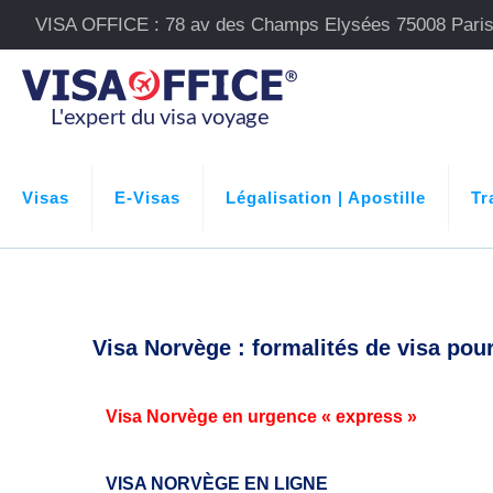
VISA OFFICE : 78 av des Champs Elysées 75008 Pari
Visas
E-Visas
Légalisation | Apostille
Tr
Visa Norvège : formalités de visa pou
Visa Norvège en urgence « express »
VISA NORVÈGE EN LIGNE