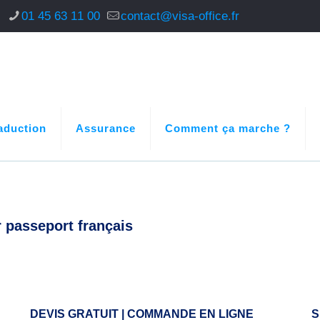
s
01 45 63 11 00
contact@visa-office.fr
aduction
Assurance
Comment ça marche ?
r passeport français
DEVIS GRATUIT | COMMANDE EN LIGNE
S