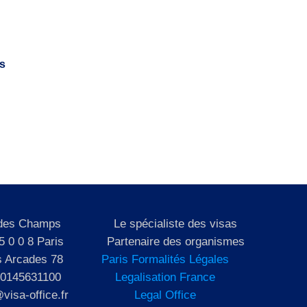
s
 des Champs
Le spécialiste des visas
5 0 0 8 Paris
Partenaire des organismes
s Arcades 78
Paris Formalités Légales
 0145631100
Legalisation France
visa-office.fr
Legal Office