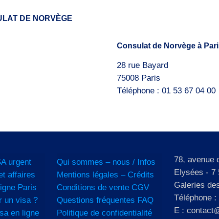
ULAT DE NORVÈGE
Consulat de Norvège à Pari
28 rue Bayard
75008 Paris
Téléphone : 01 53 67 04 00
78, avenue
A urgent
Qui sommes – nous / Infos
Elysées - 7 
et affaires
Mentions légales – Crédits
Galeries de
igne Paris
Conditions de vente CGV
Téléphone :
 un visa ?
Questions fréquentes FAQ
E : contact@
sa en ligne
Politique de confidentialité