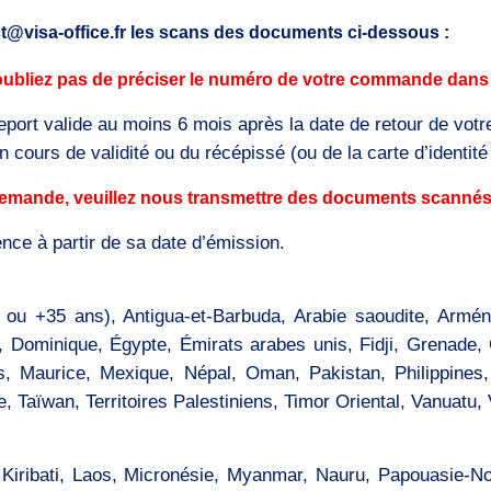
ct@visa-office.fr les scans des documents ci-dessous :
ubliez pas de préciser le numéro de votre commande dans l’
eport valide au moins 6 mois après la date de retour de votre
 cours de validité ou du récépissé (ou de la carte d’identité 
e demande, veuillez nous transmettre des documents scannés
ence à partir de sa date d’émission.
s ou +35 ans), Antigua-et-Barbuda, Arabie saoudite, Armé
Dominique, Égypte, Émirats arabes unis, Fidji, Grenade,
s, Maurice, Mexique, Népal, Oman, Pakistan, Philippines,
, Taïwan, Territoires Palestiniens, Timor Oriental, Vanuatu
 Kiribati, Laos, Micronésie, Myanmar, Nauru, Papouasie-N