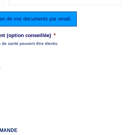
tion de vos documents par email.
nt (option conseillée)
*
s de santé peuvent être élevés.
.
MMANDE