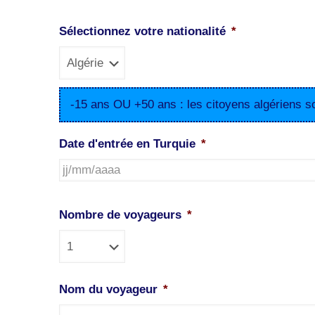
Sélectionnez votre nationalité
*
-15 ans OU +50 ans : les citoyens algériens s
Date d'entrée en Turquie
*
JJ
slash
Nombre de voyageurs
*
MM
slash
AAAA
Nom du voyageur
*