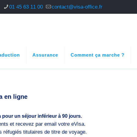
s
01 45 63 11 00
contact@visa-office.fr
aduction
Assurance
Comment ça marche ?
a en ligne
 pour un séjour inférieur à 90 jours.
s et recevez par email votre eVisa.
 réfugiés titulaires de titre de voyage.