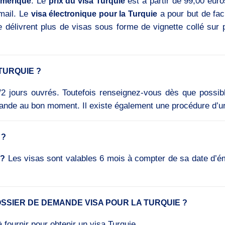
. Le
est à partir de 99,00 euro
umérique
prix du visa Turquie
mail. Le
a pour but de fac
visa électronique pour la Turquie
 ne délivrent plus de visas sous forme de vignette collé sur
TURQUIE ?
2 jours ouvrés. Toutefois renseignez-vous dès que possib
demande au bon moment. Il existe également une procédure d’
 ?
Les visas sont valables 6 mois à compter de sa date d’émis
 ?
SSIER DE DEMANDE VISA POUR LA TURQUIE ?
fournir pour obtenir un visa Turquie.