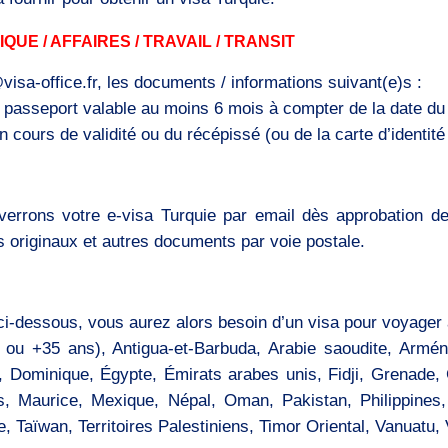
UE / AFFAIRES / TRAVAIL / TRANSIT
isa-office.fr, les documents / informations suivant(e)s :
re passeport valable au moins 6 mois à compter de la date d
 cours de validité ou du récépissé (ou de la carte d’identité 
rons votre e-visa Turquie par email dès approbation des
 originaux et autres documents par voie postale.
i-dessous, vous aurez alors besoin d’un visa pour voyager 
s ou +35 ans), Antigua-et-Barbuda, Arabie saoudite, Armé
Dominique, Égypte, Émirats arabes unis, Fidji, Grenade,
s, Maurice, Mexique, Népal, Oman, Pakistan, Philippines,
, Taïwan, Territoires Palestiniens, Timor Oriental, Vanuatu