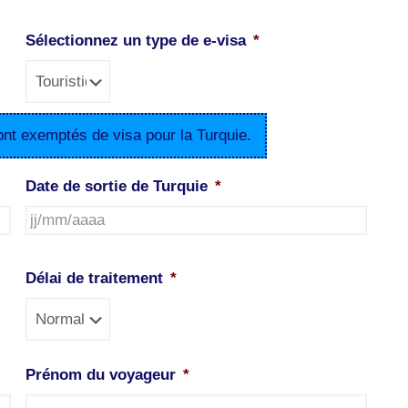
Sélectionnez un type de e-visa
*
ont exemptés de visa pour la Turquie.
Date de sortie de Turquie
*
JJ
slash
Délai de traitement
*
MM
slash
AAAA
Prénom du voyageur
*