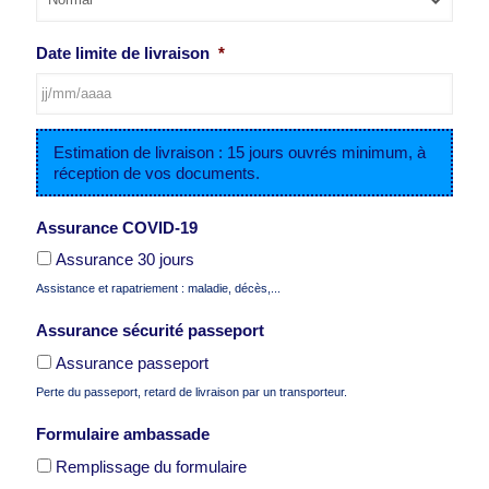
slash
AAAA
Date limite de livraison
*
JJ
Estimation de livraison : 15 jours ouvrés minimum, à
slash
réception de vos documents.
MM
slash
AAAA
Assurance COVID-19
Assurance 30 jours
Assistance et rapatriement : maladie, décès,...
Assurance sécurité passeport
Assurance passeport
Perte du passeport, retard de livraison par un transporteur.
Formulaire ambassade
Remplissage du formulaire