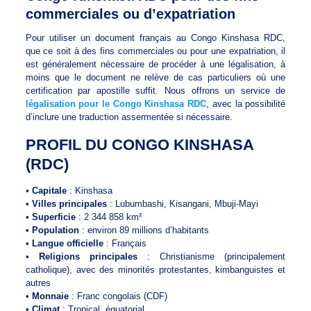
commerciales ou d’expatriation
Pour utiliser un document français au Congo Kinshasa RDC,
que ce soit à des fins commerciales ou pour une expatriation, il
est généralement nécessaire de procéder à une légalisation, à
moins que le document ne relève de cas particuliers où une
certification par apostille suffit. Nous offrons un service de
légalisation pour le Congo Kinshasa RDC
, avec la possibilité
d’inclure une traduction assermentée si nécessaire.
PROFIL DU CONGO KINSHASA
(RDC)
•
Capitale
: Kinshasa
•
Villes principales
: Lubumbashi, Kisangani, Mbuji-Mayi
•
Superficie
: 2 344 858 km²
•
Population
: environ 89 millions d’habitants
•
Langue officielle
: Français
•
Religions principales
: Christianisme (principalement
catholique), avec des minorités protestantes, kimbanguistes et
autres
•
Monnaie
: Franc congolais (CDF)
•
Climat
: Tropical, équatorial