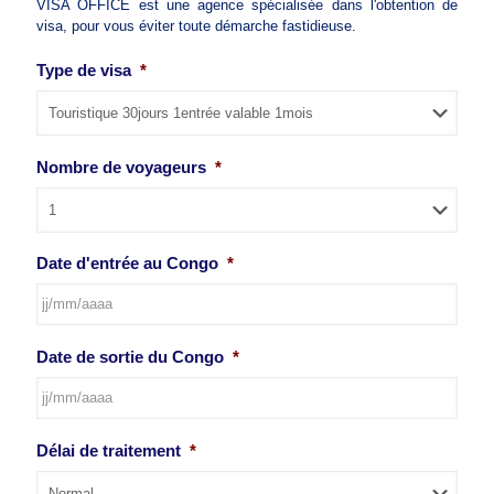
VISA OFFICE est une agence spécialisée dans l'obtention de
visa, pour vous éviter toute démarche fastidieuse.
Type de visa
*
Nombre de voyageurs
*
Date d'entrée au Congo
*
JJ
Date de sortie du Congo
*
slash
MM
slash
AAAA
JJ
Délai de traitement
*
slash
MM