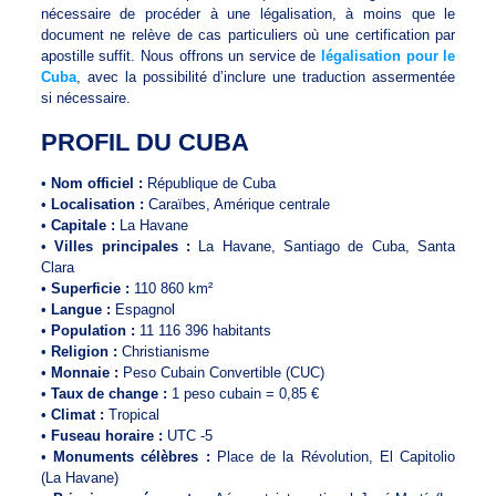
nécessaire de procéder à une légalisation, à moins que le
document ne relève de cas particuliers où une certification par
apostille suffit. Nous offrons un service de
légalisation pour le
Cuba
, avec la possibilité d’inclure une traduction assermentée
si nécessaire.
PROFIL DU CUBA
•
Nom officiel :
République de Cuba
•
Localisation :
Caraïbes, Amérique centrale
•
Capitale :
La Havane
•
Villes principales :
La Havane, Santiago de Cuba, Santa
Clara
•
Superficie :
110 860 km²
•
Langue :
Espagnol
•
Population :
11 116 396 habitants
•
Religion :
Christianisme
•
Monnaie :
Peso Cubain Convertible (CUC)
•
Taux de change :
1 peso cubain = 0,85 €
•
Climat :
Tropical
•
Fuseau horaire :
UTC -5
•
Monuments célèbres :
Place de la Révolution, El Capitolio
(La Havane)