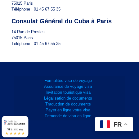
75015 Paris
Téléphone : 01 45 67 55 35
Consulat Général du Cuba à Paris
14 Rue de Presles
75015 Paris
Téléphone : 01 45 67 55 35
Formalités visa de voyage
Assurance de voyage visa
Invitation touristique visa
Légalisation de documents
Traduction de documents
Payer en ligne votre visa
Demande de visa en ligne
Frais consulaires
Frais de service
Traitement normal
Sans assurance
TOTAL
FR
Prix:
Prix:
Prix:
Prix:
25,00 €
29,00 €
0,00 €
0,00 €
54,00 €
10
/10 (21513 avis)
★★★★★