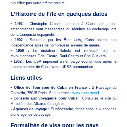
n’oubliez pas votre crème solaire.
L’Histoire de l’île en quelques dates
•
1492 :
Christophe Colomb accoste à Cuba. Les tribus
amérindiennes sont massacrées ou réduites en esclavage lors
de la Conquista espagnole.
•
1902 :
Soutenue par les États-Unis, Cuba obtient son
indépendance après de nombreuses années de guerre.
•
1959 :
Le dictateur Batista est renversé par les
révolutionnaires Fidel Castro, Raul Castro et Che Guevara.
•
1962 :
Les USA imposent un embargo économique après le
rapprochement de Cuba avec l’URSS communiste.
Liens utiles
•
Office de Tourisme de Cuba en France :
2 Passage du
Guesclin; 75015 Paris. Site internet :
www.cuba.travel
.
•
Conseils aux voyageurs pour Cuba :
Consultez le site du
Ministère des Affaires étrangères.
•
Agences de voyage :
Si nécessaire, faites appel aux services
d’une agence de voyage.
Formalités de visa pour les pays