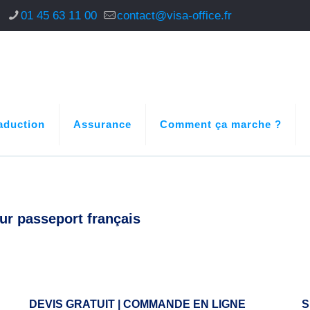
s
01 45 63 11 00
contact@visa-office.fr
aduction
Assurance
Comment ça marche ?
ur passeport français
DEVIS GRATUIT | COMMANDE EN LIGNE
S