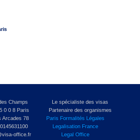
ris
 des Champs
Le spécialiste des visas
5 0 0 8 Paris
Partenaire des organismes
s Arcades 78
Paris Formalités Légales
 0145631100
Legalisation France
visa-office.fr
Legal Office