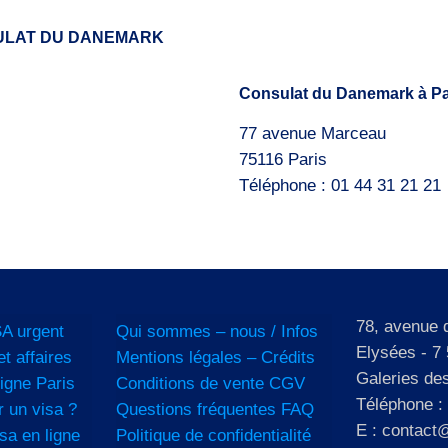
ULAT DU DANEMARK
Consulat du Danemark à Pa
77 avenue Marceau
75116 Paris
Téléphone : 01 44 31 21 21
78, avenue
A urgent
Qui sommes – nous / Infos
Elysées - 7 
et affaires
Mentions légales – Crédits
Galeries de
igne Paris
Conditions de vente CGV
Téléphone :
 un visa ?
Questions fréquentes FAQ
E : contact@
sa en ligne
Politique de confidentialité