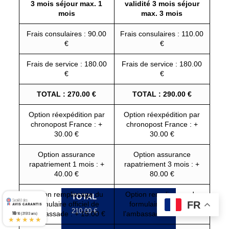
3 mois séjour max. 1
validité 3 mois séjour
mois
max. 3 mois
Frais consulaires : 90.00
Frais consulaires : 110.00
€
€
Frais de service : 180.00
Frais de service : 180.00
€
€
TOTAL : 270.00 €
TOTAL : 290.00 €
Option réexpédition par
Option réexpédition par
chronopost France : +
chronopost France : +
30.00 €
30.00 €
Option assurance
Option assurance
rapatriement 1 mois : +
rapatriement 3 mois : +
40.00 €
80.00 €
Option remplissage du
Option remplissage du
Frais consulaires
Frais de service
Mode livraison aller
Mode livraison retour
TOTAL
FR
formulaire officiel de
formulaire officiel de
Prix:
Prix:
Prix:
Prix:
90,00 €
120,00 €
0,00 €
0,00 €
210,00 €
l’ambassade : + 15.00 €
l’ambassade : + 15.00 €
10
/10 (21513 avis)
★★★★★