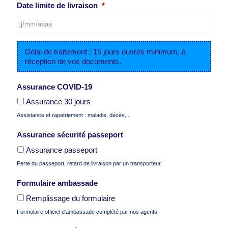
Date limite de livraison
*
JJ
Délai de traitement : 15 jours ouvrés minimum, à
slash
réception de vos documents.
MM
slash
AAAA
Assurance COVID-19
Assurance 30 jours
Assistance et rapatriement : maladie, décès,...
Assurance sécurité passeport
Assurance passeport
Perte du passeport, retard de livraison par un transporteur.
Formulaire ambassade
Remplissage du formulaire
Formulaire officiel d'ambassade complété par nos agents