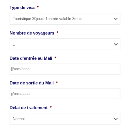
Type de visa
*
Nombre de voyageurs
*
Date d'entrée au Mali
*
JJ
Date de sortie du Mali
*
slash
MM
slash
AAAA
JJ
Délai de traitement
*
slash
MM
slash
AAAA